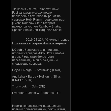
Во время ивента Rainbow Snake
Festival каждую среду после
проведения технических работ на
серверах Hebi Rumin предложит вам
[Event] Rainbow Gift, в котором
находится костюм Rainbow Snake,
Spotted Snake или Turquoise Snake.
2019-04-22
0 комментариев
Слияние серверов Айон в апреле
NCsoft
объявила о слиянии ряда
игровых серверов
AION
! Итак, чтобы
игровой мир стал более густо
населенным, были объединены
следующие сервера:
Deyla + Nergal → Stormwing (EN/IT)
Antriksha + Barus + Hellion → Sillus
(EN/PL/ES/TR)
Thor + Loki → Odin (DE)
Hyperion + Urtem → Ragnarok (FR)
Игроки теперь смогут насладиться
новыми приключениями, союзниками,