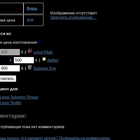
Вещь
Изображение отсутствует
Загрузить изображение ...
вая цена
850
ся из:
я цена изготовления
0
X 2
Linon Fiber
X 1
Aether
X 1
Superior Dye
считать
иент для:
Linon Tailoring Thread
Linon Textile
ментарии:
 публикации пока нет комментариев.
ешь узнать, что напишут другие? Подпишись на комментарии.