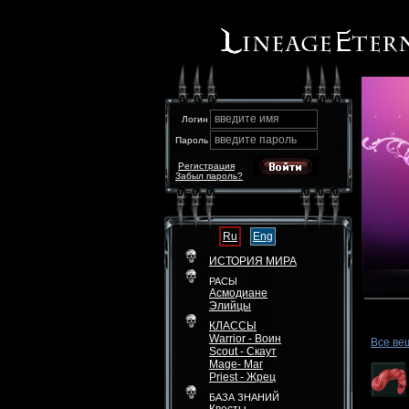
введите имя
Логин
введите пароль
Пароль
Регистрация
Забыл пароль?
Ru
Eng
ИСТОРИЯ МИРА
РАСЫ
Асмодиане
Элийцы
КЛАССЫ
Warrior - Воин
Все ве
Scout - Скаут
Mage- Маг
Priest - Жрец
БАЗА ЗНАНИЙ