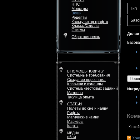
Квесты
НПС
Тип
Монстры
Вещи
Рецепты
Базо
Калькулятор крафта
Классы/Скиллы
Стигмы
Делает
Обратная связь
Базова
В ПОМОЩЬ НОВИЧКУ
Системные требования
Пере
Создание персонажа
Клавиши и команды
Система квестовых заданий
Ингрид
Макросы
Таблица опыта
СТАТЬИ
Полеты во сне и наяву
Рифты
Ком
Магические камни
Маркеры
Карты
К этой
МЕДИА
обои
Хоч