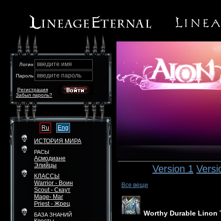
введите имя
Логин
введите пароль
Пароль
Регистрация
Забыл пароль?
Ru
Eng
ИСТОРИЯ МИРА
РАСЫ
Асмодиане
Элийцы
Version 1
Versi
КЛАССЫ
Warrior - Воин
Все вещи
Scout - Скаут
Mage- Маг
Priest - Жрец
Worthy Durable Linon 
БАЗА ЗНАНИЙ