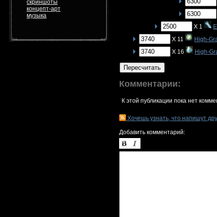
скриншоты
концепт-арт
музыка
X 1
E
X 11
High-Gr
X 16
High-Gra
Пересчитать
Комментарии:
К этой публикации пока нет комме
Хочешь узнать, что напишут др
Добавить комментарий: