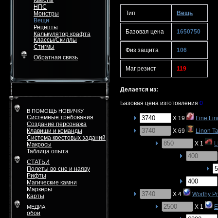
Квесты
НПС
Тип
Вещь
Монстры
Вещи
Рецепты
Базовая цена
1650750
Калькулятор крафта
Классы/Скиллы
Стигмы
Физ защита
106
Обратная связь
Маг резист
119
Делается из:
Базовая цена изготовления
0
В ПОМОЩЬ НОВИЧКУ
Системные требования
X 19
Fine Lin
Создание персонажа
Клавиши и команды
X 69
Linon Ta
Система квестовых заданий
X 1
L
Макросы
Таблица опыта
СТАТЬИ
Полеты во сне и наяву
Рифты
Магические камни
Маркеры
X 4
Worthy P
Карты
X 1
E
МЕДИА
обои