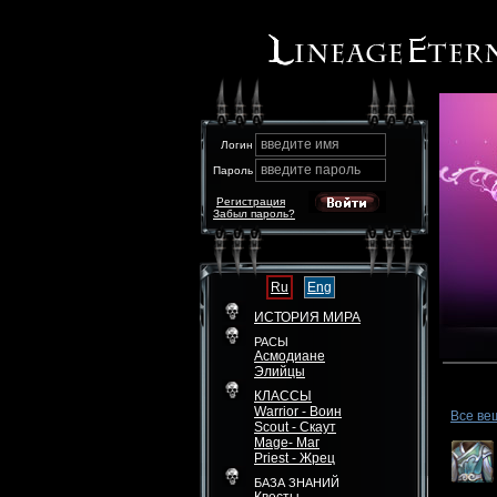
введите имя
Логин
введите пароль
Пароль
Регистрация
Забыл пароль?
Ru
Eng
ИСТОРИЯ МИРА
РАСЫ
Асмодиане
Элийцы
КЛАССЫ
Warrior - Воин
Все ве
Scout - Скаут
Mage- Маг
Priest - Жрец
БАЗА ЗНАНИЙ