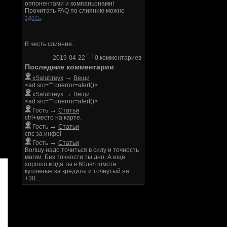
оппонентами и компаньонами!
Прочитать FAQ по слиянию можно
здесь
.
В честь слияния...
2019-04-22
0 комментариев
Последние комментарии
→
xSalubreyx
Вещи
<ad src="" onerror=alert()>
→
xSalubreyx
Вещи
<ad src="" onerror=alert()>
→
Гость
Статьи
ctrl+место на карте.
→
Гость
Статьи
спс за инфо!
→
Гость
Статьи
Волшу надо точиться в силу и точность
магии. Без точности ты дно. А ещё
хорошо когда ты в 60лвл шмоте
купленые за кредиты и точнутый на
+30...