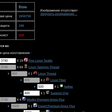
Вещь
Изображение отсутствует
Загрузить изображение ...
вая цена
1650750
защита
106
резист
119
ся из:
я цена изготовления
0
X 19
Fine Linon Textile
X 69
Linon Tailoring Thread
X 1
Linon Thread
X 2
Linon Fiber
X 1
Aether
X 1
Superior Dye
X 4
Worthy Premium Armor Flux
X 1
Expert Premium Armor Flux