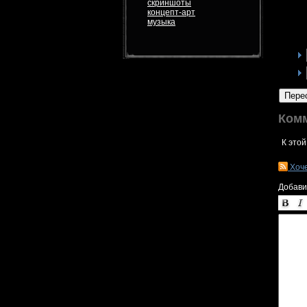
скриншоты
концепт-арт
музыка
Пере
Ком
К этой
Хоч
Добави