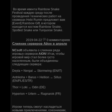
Во время ивента Rainbow Snake
Festival каждую среду после
проведения технических работ на
серверах Hebi Rumin предложит вам
[Event] Rainbow Gift, в котором
находится костюм Rainbow Snake,
Spotted Snake или Turquoise Snake.
2019-04-22
0 комментариев
Слияние серверов Айон в апреле
NCsoft
объявила о слиянии ряда
игровых серверов
AION
! Итак, чтобы
игровой мир стал более густо
населенным, были объединены
следующие сервера:
Deyla + Nergal → Stormwing (EN/IT)
Antriksha + Barus + Hellion → Sillus
(EN/PL/ES/TR)
Thor + Loki → Odin (DE)
Hyperion + Urtem → Ragnarok (FR)
Игроки теперь смогут насладиться
новыми приключениями, союзниками,