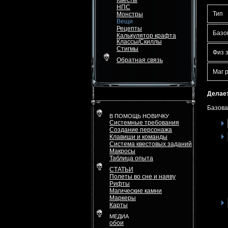
Квесты
НПС
Тип
Монстры
Вещи
Рецепты
Базо
Калькулятор крафта
Классы/Скиллы
Стигмы
Физ 
Обратная связь
Маг 
Делает
Базова
В ПОМОЩЬ НОВИЧКУ
Системные требования
Создание персонажа
Клавиши и команды
Система квестовых заданий
Макросы
Таблица опыта
СТАТЬИ
Полеты во сне и наяву
Рифты
Магические камни
Маркеры
Карты
МЕДИА
обои