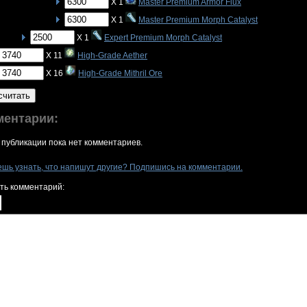
X 1
Master Premium Armor Flux
X 1
Master Premium Morph Catalyst
X 1
Expert Premium Morph Catalyst
X 11
High-Grade Aether
X 16
High-Grade Mithril Ore
считать
ментарии:
 публикации пока нет комментариев.
ешь узнать, что напишут другие? Подпишись на комментарии.
ть комментарий: