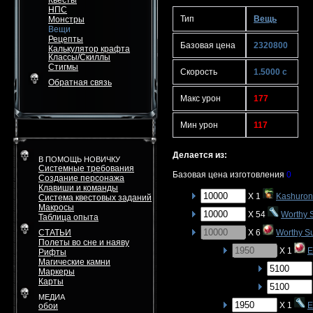
Квесты
НПС
Тип
Вещь
Монстры
Вещи
Рецепты
Базовая цена
2320800
Калькулятор крафта
Классы/Скиллы
Стигмы
Скорость
1.5000 с
Обратная связь
Макс урон
177
Мин урон
117
Делается из:
В ПОМОЩЬ НОВИЧКУ
Системные требования
Базовая цена изготовления
0
Создание персонажа
Клавиши и команды
X 1
Kashuron
Система квестовых заданий
Макросы
X 54
Worthy 
Таблица опыта
СТАТЬИ
X 6
Worthy S
Полеты во сне и наяву
X 1
E
Рифты
Магические камни
Маркеры
Карты
МЕДИА
X 1
E
обои