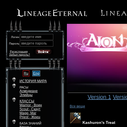
введите имя
Логин
введите пароль
Пароль
Регистрация
Забыл пароль?
Ru
Eng
ИСТОРИЯ МИРА
РАСЫ
Асмодиане
Элийцы
Version 1
Versi
КЛАССЫ
Warrior - Воин
Все вещи
Scout - Скаут
Mage- Маг
Priest - Жрец
Kashuron's Treat
БАЗА ЗНАНИЙ