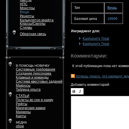
Квесты
НПС
Тип
Вещь
Монстры
Вещи
Рецепты
Базовая цена
10000
Калькулятор крафта
Классы/Скиллы
Стигмы
Ингридиент для:
Обратная связь
Kashuron's Treat
Kashuron's Treat
Комментарии:
В ПОМОЩЬ НОВИЧКУ
К этой публикации пока нет комме
Системные требования
Создание персонажа
Хочешь узнать, что напишут др
Клавиши и команды
Система квестовых заданий
Добавить комментарий:
Макросы
Таблица опыта
СТАТЬИ
Полеты во сне и наяву
Рифты
Магические камни
Маркеры
Карты
МЕДИА
обои