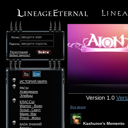
введите имя
Логин
введите пароль
Пароль
Регистрация
Забыл пароль?
Ru
Eng
ИСТОРИЯ МИРА
РАСЫ
Асмодиане
Элийцы
Version 1.0
Vers
КЛАССЫ
Warrior - Воин
Все вещи
Scout - Скаут
Mage- Маг
Priest - Жрец
Kashuron's Memento
БАЗА ЗНАНИЙ