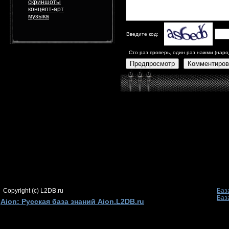
скриншоты
концепт-арт
музыка
Введите код:
Сто раз проверь, один раз нажми (наро
Предпросмотр
Комментиров
Copyright (c) L2DB.ru
Баз
Баз
Aion: Русская база знаний Aion.L2DB.ru