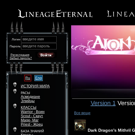
введите имя
Логин
введите пароль
Пароль
Регистрация
Забыл пароль?
Ru
Eng
ИСТОРИЯ МИРА
РАСЫ
Асмодиане
Элийцы
Version 1
Versio
КЛАССЫ
Warrior - Воин
Все вещи
Scout - Скаут
Mage- Маг
Priest - Жрец
Dark Dragon's Mithril 
БАЗА ЗНАНИЙ