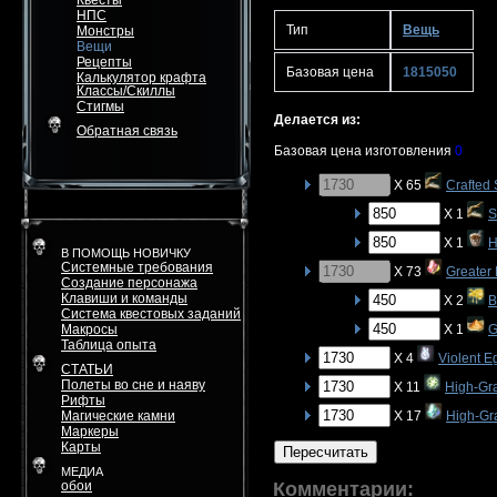
Квесты
НПС
Тип
Вещь
Монстры
Вещи
Рецепты
Базовая цена
1815050
Калькулятор крафта
Классы/Скиллы
Стигмы
Делается из:
Обратная связь
Базовая цена изготовления
0
X 65
Crafted 
X 1
S
X 1
H
В ПОМОЩЬ НОВИЧКУ
Системные требования
X 73
Greater
Создание персонажа
Клавиши и команды
X 2
B
Система квестовых заданий
Макросы
X 1
G
Таблица опыта
X 4
Violent E
СТАТЬИ
Полеты во сне и наяву
X 11
High-Gr
Рифты
Магические камни
X 17
High-Gra
Маркеры
Карты
Пересчитать
МЕДИА
обои
Комментарии: