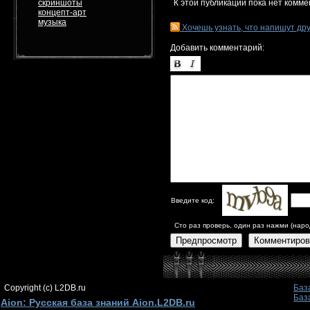
скриншоты
К этой публикации пока нет комме
концепт-арт
музыка
Хочешь узнать, что напишут др
Добавить комментарий:
Введите код:
Сто раз проверь, один раз нажми (наро
Предпросмотр
Комментиров
Copyright (c) L2DB.ru
Баз
Баз
Aion: Русская база знаний Aion.L2DB.ru