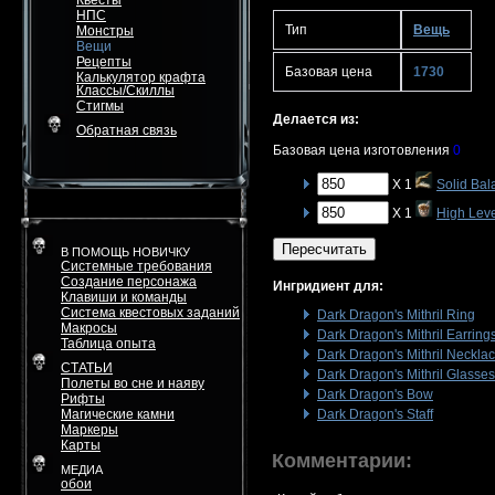
Квесты
НПС
Тип
Вещь
Монстры
Вещи
Рецепты
Базовая цена
1730
Калькулятор крафта
Классы/Скиллы
Стигмы
Делается из:
Обратная связь
Базовая цена изготовления
0
X 1
Solid Bal
X 1
High Lev
Пересчитать
В ПОМОЩЬ НОВИЧКУ
Системные требования
Создание персонажа
Ингридиент для:
Клавиши и команды
Система квестовых заданий
Dark Dragon's Mithril Ring
Макросы
Dark Dragon's Mithril Earring
Таблица опыта
Dark Dragon's Mithril Neckla
СТАТЬИ
Dark Dragon's Mithril Glasses
Полеты во сне и наяву
Dark Dragon's Bow
Рифты
Магические камни
Dark Dragon's Staff
Маркеры
Карты
Комментарии:
МЕДИА
обои