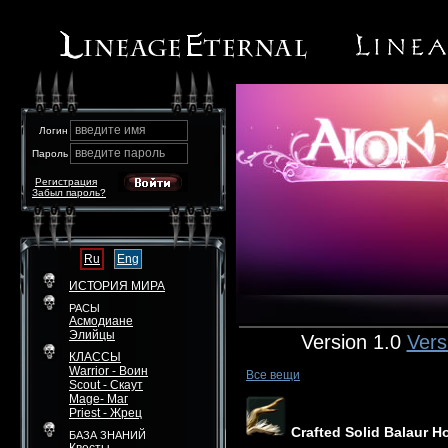
введите имя
Логин
введите пароль
Пароль
Регистрация
Забыл пароль?
Ru
Eng
ИСТОРИЯ МИРА
РАСЫ
Асмодиане
Элийцы
Version 1.0
Vers
КЛАССЫ
Warrior - Воин
Все вещи
Scout - Скаут
Mage- Маг
Priest - Жрец
Crafted Solid Balaur H
БАЗА ЗНАНИЙ