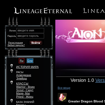
введите имя
Логин
введите пароль
Пароль
Регистрация
Забыл пароль?
Ru
Eng
ИСТОРИЯ МИРА
РАСЫ
Асмодиане
Элийцы
Version 1.0
Vers
КЛАССЫ
Warrior - Воин
Все вещи
Scout - Скаут
Mage- Маг
Priest - Жрец
Greater Dragon Blood 
БАЗА ЗНАНИЙ