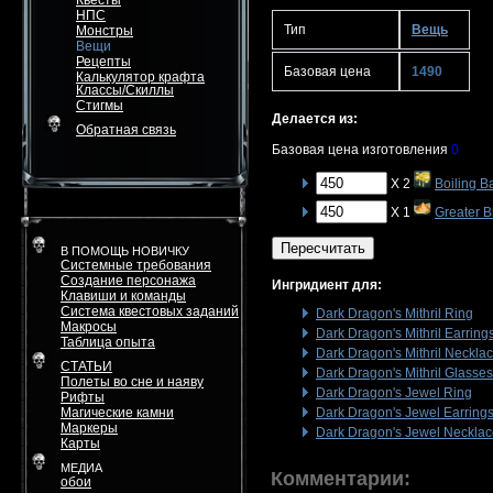
Квесты
НПС
Тип
Вещь
Монстры
Вещи
Рецепты
Базовая цена
1490
Калькулятор крафта
Классы/Скиллы
Стигмы
Делается из:
Обратная связь
Базовая цена изготовления
0
X 2
Boiling B
X 1
Greater 
Пересчитать
В ПОМОЩЬ НОВИЧКУ
Системные требования
Создание персонажа
Ингридиент для:
Клавиши и команды
Система квестовых заданий
Dark Dragon's Mithril Ring
Макросы
Dark Dragon's Mithril Earring
Таблица опыта
Dark Dragon's Mithril Neckla
СТАТЬИ
Dark Dragon's Mithril Glasses
Полеты во сне и наяву
Dark Dragon's Jewel Ring
Рифты
Магические камни
Dark Dragon's Jewel Earring
Маркеры
Dark Dragon's Jewel Neckla
Карты
МЕДИА
Комментарии:
обои