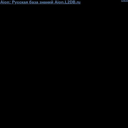
Баз
Aion: Русская база знаний Aion.L2DB.ru