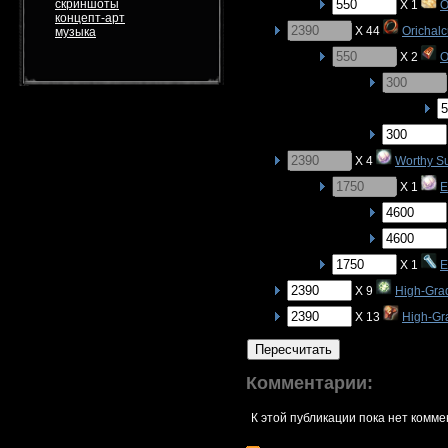
скриншоты
X 1
O
концепт-арт
X 44
Orichal
музыка
X 2
O
X 4
Worthy S
X 1
E
X 1
E
X 9
High-Gra
X 13
High-Gr
Пересчитать
Комментарии:
К этой публикации пока нет комме