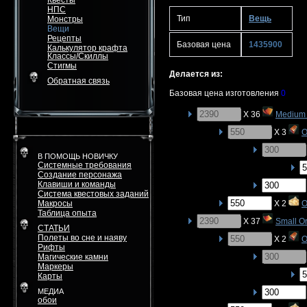
Квесты
НПС
Тип
Вещь
Монстры
Вещи
Рецепты
Базовая цена
1435900
Калькулятор крафта
Классы/Скиллы
Стигмы
Делается из:
Обратная связь
Базовая цена изготовления
0
X 36
Medium 
X 3
O
В ПОМОЩЬ НОВИЧКУ
Системные требования
Создание персонажа
Клавиши и команды
Система квестовых заданий
Макросы
X 2
O
Таблица опыта
X 37
Small O
СТАТЬИ
Полеты во сне и наяву
X 2
O
Рифты
Магические камни
Маркеры
Карты
МЕДИА
обои