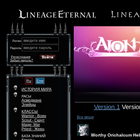
введите имя
Логин
введите пароль
Пароль
Регистрация
Забыл пароль?
Ru
Eng
ИСТОРИЯ МИРА
РАСЫ
Асмодиане
Элийцы
Version 1
Versio
КЛАССЫ
Warrior - Воин
Все вещи
Scout - Скаут
Mage- Маг
Priest - Жрец
Worthy Orichalcum He
БАЗА ЗНАНИЙ