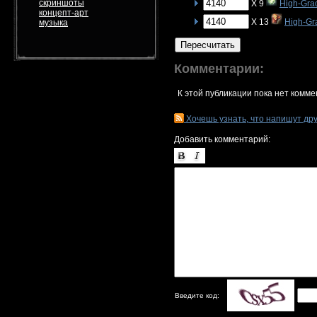
скриншоты
X 9
High-Gra
концепт-арт
X 13
High-Gr
музыка
Пересчитать
Комментарии:
К этой публикации пока нет комме
Хочешь узнать, что напишут др
Добавить комментарий:
Введите код: