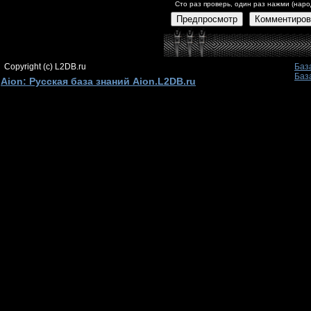
Сто раз проверь, один раз нажми (наро
Предпросмотр
Комментиров
Copyright (c) L2DB.ru
Баз
Баз
Aion: Русская база знаний Aion.L2DB.ru