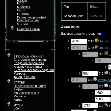
Квесты
НПС
Тип
Вещь
Монстры
Вещи
Рецепты
Базовая цена
1435900
Калькулятор крафта
Классы/Скиллы
Стигмы
Делается из:
Обратная связь
Базовая цена изготовления
0
X 12
Tough L
X 45
Tough L
X 1
T
В ПОМОЩЬ НОВИЧКУ
Системные требования
Создание персонажа
Клавиши и команды
Система квестовых заданий
Макросы
X 1
M
Таблица опыта
X 4
Worthy S
СТАТЬИ
Полеты во сне и наяву
X 1
E
Рифты
Магические камни
Маркеры
Карты
МЕДИА
X 1
E
обои