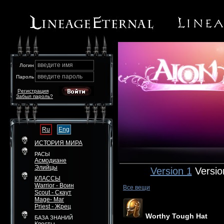
введите имя
Логин
введите пароль
Пароль
Регистрация
Забыл пароль?
Ru
Eng
ИСТОРИЯ МИРА
РАСЫ
Асмодиане
Элийцы
Version 1
Versio
КЛАССЫ
Warrior - Воин
Все вещи
Scout - Скаут
Mage- Маг
Priest - Жрец
Worthy Tough Hat
БАЗА ЗНАНИЙ