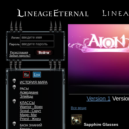
введите имя
Логин
введите пароль
Пароль
Регистрация
Забыл пароль?
Ru
Eng
ИСТОРИЯ МИРА
РАСЫ
Асмодиане
Элийцы
Version 1
Versio
КЛАССЫ
Warrior - Воин
Все вещи
Scout - Скаут
Mage- Маг
Priest - Жрец
Sapphire Glasses
БАЗА ЗНАНИЙ