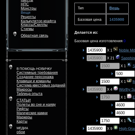
Квесты
НПС
Тип
Вещь
Монстры
Вещи
Рецепты
Базовая цена
1435900
Калькулятор крафта
Классы/Скиллы
Стигмы
Делается из:
Обратная связь
Базовая цена изготовления
0
X 1
Noble Mit
X 21
Sapphi
X 1
S
В ПОМОЩЬ НОВИЧКУ
Системные требования
Создание персонажа
Клавиши и команды
X 1
M
Система квестовых заданий
Макросы
X 4
Worthy S
Таблица опыта
X 1
E
СТАТЬИ
Полеты во сне и наяву
Рифты
Магические камни
Маркеры
X 1
E
Карты
МЕДИА
X 9
High-Gra
обои