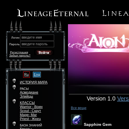
введите имя
Логин
введите пароль
Пароль
Регистрация
Забыл пароль?
Ru
Eng
ИСТОРИЯ МИРА
РАСЫ
Асмодиане
Элийцы
Version 1.0
Vers
КЛАССЫ
Warrior - Воин
Все вещи
Scout - Скаут
Mage- Маг
Priest - Жрец
Sapphire Gem
БАЗА ЗНАНИЙ