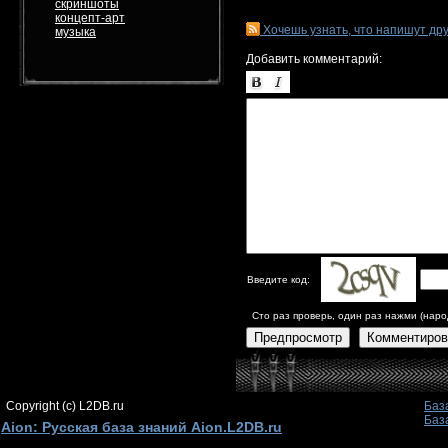
скриншоты
концепт-арт
Хочешь узнать, что напишут др
музыка
Добавить комментарий:
Введите код:
Сто раз проверь, один раз нажми (наро
Предпросмотр
Комментиров
Copyright (c) L2DB.ru
Баз
Баз
Aion: Русская база знаний Aion.L2DB.ru