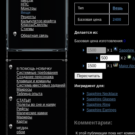
Квесты
НПС
Тип
Вещь
Монстры
Вещи
Рецепты
Базовая цена
2400
Калькулятор крафта
Классы/Скиллы
Стигмы
Делается из:
Обратная связь
Базовая цена изготовления
0
X 1
Sapphire
X 2
A
X 1
Major Abr
В ПОМОЩЬ НОВИЧКУ
Системные требования
Пересчитать
Создание персонажа
Клавиши и команды
Система квестовых заданий
Ингридиент для:
Макросы
Таблица опыта
Sapphire Necklace
Sapphire Glasses
СТАТЬИ
Полеты во сне и наяву
Sapphire Ring
Рифты
Sapphire Earrings
Магические камни
Маркеры
Карты
Комментарии:
МЕДИА
обои
К этой публикации пока нет комме