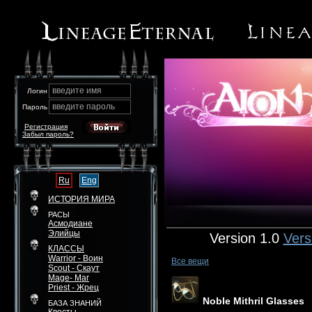
введите имя
Логин
введите пароль
Пароль
Регистрация
Забыл пароль?
Ru
Eng
ИСТОРИЯ МИРА
РАСЫ
Асмодиане
Элийцы
Version 1.0
Vers
КЛАССЫ
Warrior - Воин
Все вещи
Scout - Скаут
Mage- Маг
Priest - Жрец
Noble Mithril Glasses
БАЗА ЗНАНИЙ