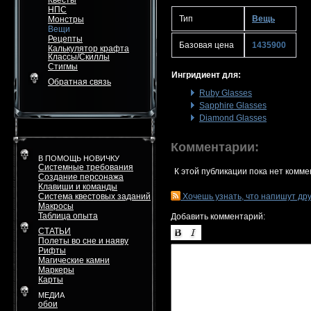
Квесты
НПС
Тип
Вещь
Монстры
Вещи
Рецепты
Базовая цена
1435900
Калькулятор крафта
Классы/Скиллы
Стигмы
Ингридиент для:
Обратная связь
Ruby Glasses
Sapphire Glasses
Diamond Glasses
Комментарии:
В ПОМОЩЬ НОВИЧКУ
Системные требования
К этой публикации пока нет комме
Создание персонажа
Клавиши и команды
Система квестовых заданий
Хочешь узнать, что напишут др
Макросы
Таблица опыта
Добавить комментарий:
СТАТЬИ
Полеты во сне и наяву
Рифты
Магические камни
Маркеры
Карты
МЕДИА
обои