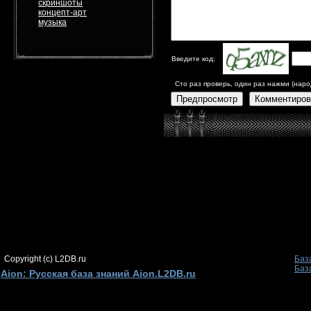
скриншоты
концепт-арт
музыка
Введите код:
Сто раз проверь, один раз нажми (наро
Предпросмотр
Комментиров
Copyright (c) L2DB.ru
Баз
Баз
Aion: Русская база знаний Aion.L2DB.ru