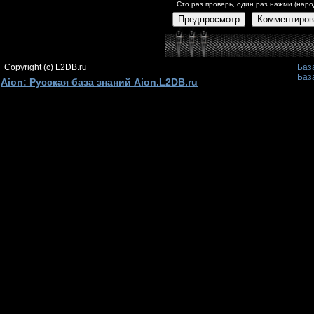
Сто раз проверь, один раз нажми (наро
Предпросмотр
Комментиров
Copyright (c) L2DB.ru
Баз
Баз
Aion: Русская база знаний Aion.L2DB.ru