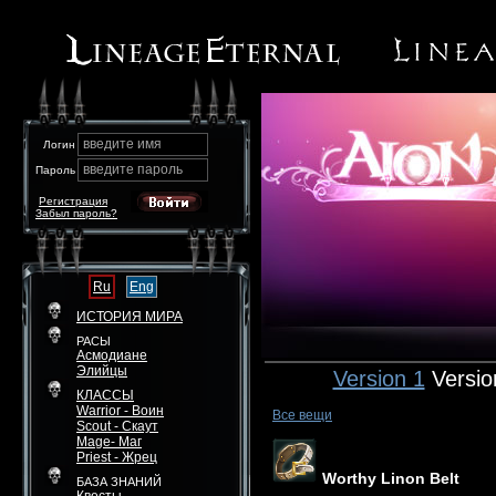
введите имя
Логин
введите пароль
Пароль
Регистрация
Забыл пароль?
Ru
Eng
ИСТОРИЯ МИРА
РАСЫ
Асмодиане
Элийцы
Version 1
Versio
КЛАССЫ
Warrior - Воин
Все вещи
Scout - Скаут
Mage- Маг
Priest - Жрец
Worthy Linon Belt
БАЗА ЗНАНИЙ