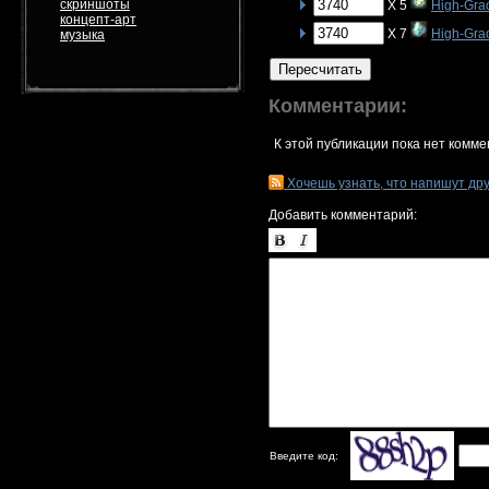
скриншоты
X 5
High-Gra
концепт-арт
X 7
High-Grad
музыка
Пересчитать
Комментарии:
К этой публикации пока нет комме
Хочешь узнать, что напишут др
Добавить комментарий:
Введите код: