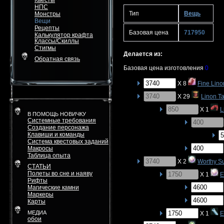
Квесты
НПС
Тип
Вещь
Монстры
Вещи
Рецепты
Базовая цена
717950
Калькулятор крафта
Классы/Скиллы
Стигмы
Делается из:
Обратная связь
Базовая цена изготовления
0
X 8
Fine Lino
X 29
Linon Ta
X 1
L
В ПОМОЩЬ НОВИЧКУ
Системные требования
Создание персонажа
Клавиши и команды
Система квестовых заданий
Макросы
Таблица опыта
X 2
Worthy S
СТАТЬИ
Полеты во сне и наяву
X 1
E
Рифты
Магические камни
Маркеры
Карты
МЕДИА
X 1
E
обои