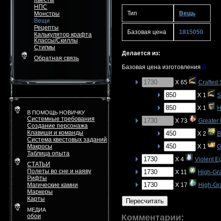
Квесты
НПС
Тип
Вещь
Монстры
Вещи
Рецепты
Базовая цена
1815050
Калькулятор крафта
Классы/Скиллы
Стигмы
Делается из:
Обратная связь
Базовая цена изготовления
0
X 65
Crafted 
X 1
S
X 1
H
В ПОМОЩЬ НОВИЧКУ
Системные требования
X 73
Greater
Создание персонажа
Клавиши и команды
X 2
B
Система квестовых заданий
Макросы
X 1
G
Таблица опыта
X 4
Violent E
СТАТЬИ
Полеты во сне и наяву
X 11
High-Gr
Рифты
Магические камни
X 17
High-Gra
Маркеры
Карты
Пересчитать
МЕДИА
обои
Комментарии: