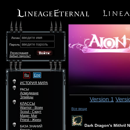
введите имя
Логин
введите пароль
Пароль
Регистрация
Забыл пароль?
Ru
Eng
ИСТОРИЯ МИРА
РАСЫ
Асмодиане
Элийцы
Version 1
Versi
КЛАССЫ
Warrior - Воин
Все вещи
Scout - Скаут
Mage- Маг
Priest - Жрец
Dark Dragon's Mithril 
БАЗА ЗНАНИЙ