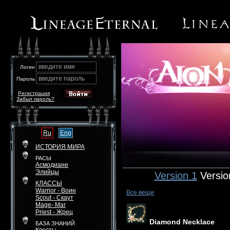
введите имя
Логин
введите пароль
Пароль
Регистрация
Забыл пароль?
Ru
Eng
ИСТОРИЯ МИРА
РАСЫ
Асмодиане
Элийцы
Version 1
Versio
КЛАССЫ
Warrior - Воин
Все вещи
Scout - Скаут
Mage- Маг
Priest - Жрец
Diamond Necklace
БАЗА ЗНАНИЙ