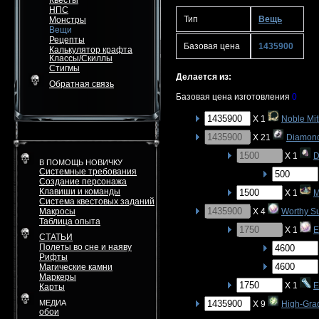
Квесты
НПС
Тип
Вещь
Монстры
Вещи
Рецепты
Базовая цена
1435900
Калькулятор крафта
Классы/Скиллы
Стигмы
Делается из:
Обратная связь
Базовая цена изготовления
0
X 1
Noble Mit
X 21
Diamon
X 1
D
В ПОМОЩЬ НОВИЧКУ
Системные требования
Создание персонажа
Клавиши и команды
X 1
M
Система квестовых заданий
Макросы
X 4
Worthy S
Таблица опыта
X 1
E
СТАТЬИ
Полеты во сне и наяву
Рифты
Магические камни
Маркеры
X 1
E
Карты
МЕДИА
X 9
High-Gra
обои