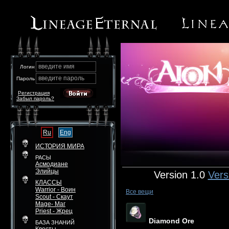
введите имя
Логин
введите пароль
Пароль
Регистрация
Забыл пароль?
Ru
Eng
ИСТОРИЯ МИРА
РАСЫ
Асмодиане
Элийцы
Version 1.0
Vers
КЛАССЫ
Warrior - Воин
Все вещи
Scout - Скаут
Mage- Маг
Priest - Жрец
Diamond Ore
БАЗА ЗНАНИЙ