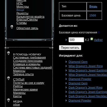
Квесты
НПС
Тип
Вещь
Монстры
Вещи
Рецепты
Базовая цена
1500
Калькулятор крафта
Классы/Скиллы
Стигмы
Делается из:
Обратная связь
Базовая цена изготовления
0
X 2
Aether
Пересчитать
В ПОМОЩЬ НОВИЧКУ
Ингридиент для:
Системные требования
Создание персонажа
Diamond Gem
Клавиши и команды
Wise Dragon's Jewel Ring
Система квестовых заданий
Wise Dragon's Jewel Earring
Макросы
Таблица опыта
Wise Dragon's Jewel Neckla
Diamond Powder
СТАТЬИ
Полеты во сне и наяву
Diamond Gem
Рифты
Dark Dragon's Jewel Ring
Магические камни
Dark Dragon's Jewel Earring
Маркеры
Карты
Dark Dragon's Jewel Neckla
Diamond Powder
МЕДИА
обои