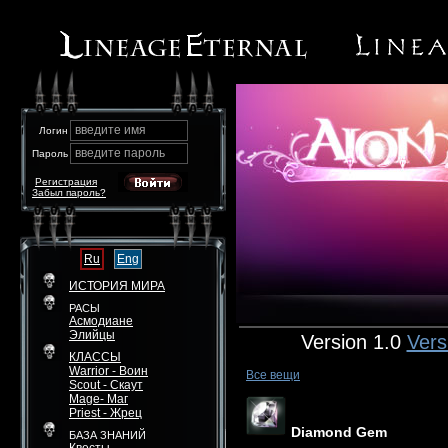
введите имя
Логин
введите пароль
Пароль
Регистрация
Забыл пароль?
Ru
Eng
ИСТОРИЯ МИРА
РАСЫ
Асмодиане
Элийцы
Version 1.0
Vers
КЛАССЫ
Warrior - Воин
Все вещи
Scout - Скаут
Mage- Маг
Priest - Жрец
Diamond Gem
БАЗА ЗНАНИЙ