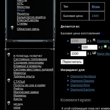
Квесты
НПС
Тип
Вещь
Монстры
Вещи
Рецепты
Базовая цена
2400
Калькулятор крафта
Классы/Скиллы
Стигмы
Делается из:
Обратная связь
Базовая цена изготовления
0
X 1
Diamond
X 2
A
X 1
Major Abr
В ПОМОЩЬ НОВИЧКУ
Системные требования
Пересчитать
Создание персонажа
Клавиши и команды
Система квестовых заданий
Ингридиент для:
Макросы
Таблица опыта
Diamond Necklace
Diamond Glasses
СТАТЬИ
Полеты во сне и наяву
Diamond Ring
Рифты
Diamond Earrings
Магические камни
Маркеры
Карты
Комментарии:
МЕДИА
обои
К этой публикации пока нет комме