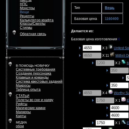
Квесты
НПС
Тип
Вещь
Монстры
Вещи
Рецепты
Базовая цена
1160400
Калькулятор крафта
Классы/Скиллы
Стигмы
Делается из:
Обратная связь
Базовая цена изготовления
0
X 3
Unfest So
X 11
Mithril 
X 2
M
В ПОМОЩЬ НОВИЧКУ
Системные требования
Создание персонажа
Клавиши и команды
Система квестовых заданий
Макросы
Таблица опыта
X 4
Worthy S
СТАТЬИ
Полеты во сне и наяву
X 1
E
Рифты
Магические камни
Маркеры
Карты
МЕДИА
X 1
E
обои