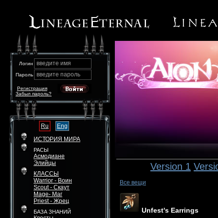
введите имя
Логин
введите пароль
Пароль
Регистрация
Забыл пароль?
Ru
Eng
ИСТОРИЯ МИРА
РАСЫ
Асмодиане
Элийцы
Version 1
Versi
КЛАССЫ
Warrior - Воин
Все вещи
Scout - Скаут
Mage- Маг
Priest - Жрец
Unfest's Earrings
БАЗА ЗНАНИЙ