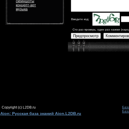
скриншоты
концепт-арт
музыка
Введите код:
Сто раз проверь, один раз нажми (наро
Предпросмотр
Комментиров
Copyright (c) L2DB.ru
Баз
Баз
Aion: Русская база знаний Aion.L2DB.ru