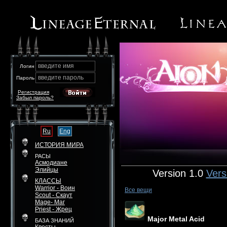
введите имя
Логин
введите пароль
Пароль
Регистрация
Забыл пароль?
Ru
Eng
ИСТОРИЯ МИРА
РАСЫ
Асмодиане
Элийцы
Version 1.0
Vers
КЛАССЫ
Warrior - Воин
Все вещи
Scout - Скаут
Mage- Маг
Priest - Жрец
Major Metal Acid
БАЗА ЗНАНИЙ