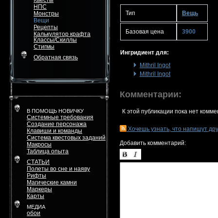
Квесты
НПС
Тип
Вещь
Монстры
Вещи
Рецепты
Базовая цена
3900
Калькулятор крафта
Классы/Скиллы
Стигмы
Ингридиент для:
Обратная связь
Mithril Ingot
Mithril Ingot
Комментарии:
В ПОМОЩЬ НОВИЧКУ
К этой публикации пока нет комме
Системные требования
Создание персонажа
Хочешь узнать, что напишут др
Клавиши и команды
Система квестовых заданий
Добавить комментарий:
Макросы
Таблица опыта
СТАТЬИ
Полеты во сне и наяву
Рифты
Магические камни
Маркеры
Карты
МЕДИА
обои