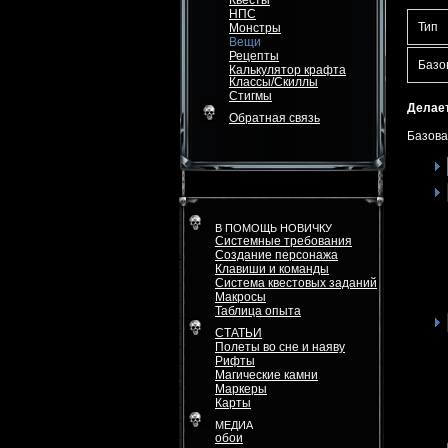
Квесты
НПС
Тип
Монстры
Вещи
Рецепты
Базо
Калькулятор крафта
Классы/Скиллы
Стигмы
Делает
Обратная связь
Базова
В ПОМОЩЬ НОВИЧКУ
Системные требования
Создание персонажа
Клавиши и команды
Система квестовых заданий
Макросы
Таблица опыта
СТАТЬИ
Полеты во сне и наяву
Рифты
Магические камни
Маркеры
Карты
МЕДИА
обои