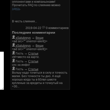
оппонентами и компаньонами!
Прочитать FAQ по слиянию можно
здесь
.
В честь слияния...
2019-04-22
0 комментариев
Последние комментарии
→
xSalubreyx
Вещи
<ad src="" onerror=alert()>
→
xSalubreyx
Вещи
<ad src="" onerror=alert()>
→
Гость
Статьи
ctrl+место на карте.
→
Гость
Статьи
спс за инфо!
→
Гость
Статьи
Волшу надо точиться в силу и точность
магии. Без точности ты дно. А ещё
хорошо когда ты в 60лвл шмоте
купленые за кредиты и точнутый на
+30...