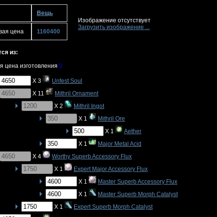
Вещь
Изображение отсутствует
Загрузить изображение ...
вая цена
1160400
ся из:
я цена изготовления
0
X 3
Unfest Soul
X 11
Mithril Ornament
X 2
Mithril Ingot
X 1
Mithril Ore
X 1
Aether
X 1
Major Metal Acid
X 4
Worthy Superb Accessory Flux
X 1
Expert Major Accessory Flux
X 1
Master Superb Accessory Flux
X 1
Master Superb Morph Catalyst
X 1
Expert Superb Morph Catalyst