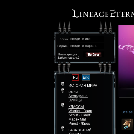
введите имя
Логин
введите пароль
Пароль
Регистрация
Забыл пароль?
Ru
Eng
ИСТОРИЯ МИРА
РАСЫ
Асмодиане
Элийцы
КЛАССЫ
Warrior - Воин
Все ве
Scout - Скаут
Mage- Маг
Priest - Жрец
БАЗА ЗНАНИЙ