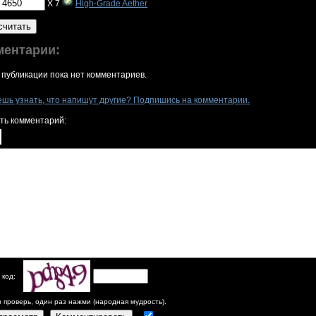
X 7
High-Grade Aether
считать
ментарии:
 публикации пока нет комментариев.
ешь узнать, что напишут другие? Подпишись на комментарии.
ть комментарий:
 код:
з проверь, один раз нажми (народная мудрость).