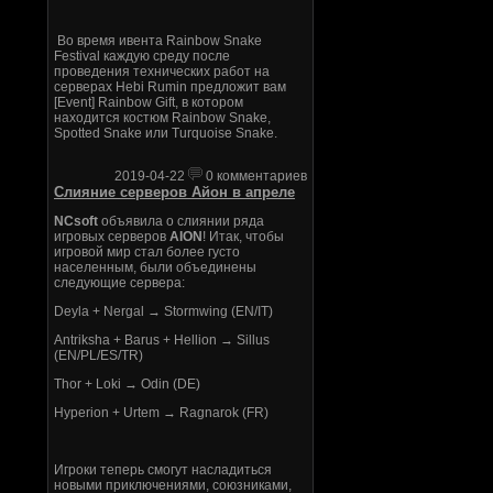
Во время ивента Rainbow Snake
Festival каждую среду после
проведения технических работ на
серверах Hebi Rumin предложит вам
[Event] Rainbow Gift, в котором
находится костюм Rainbow Snake,
Spotted Snake или Turquoise Snake.
2019-04-22
0 комментариев
Слияние серверов Айон в апреле
NCsoft
объявила о слиянии ряда
игровых серверов
AION
! Итак, чтобы
игровой мир стал более густо
населенным, были объединены
следующие сервера:
Deyla + Nergal → Stormwing (EN/IT)
Antriksha + Barus + Hellion → Sillus
(EN/PL/ES/TR)
Thor + Loki → Odin (DE)
Hyperion + Urtem → Ragnarok (FR)
Игроки теперь смогут насладиться
новыми приключениями, союзниками,