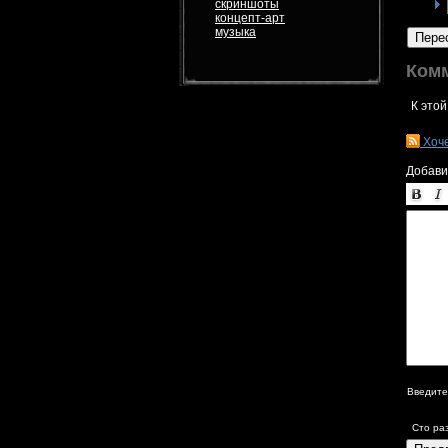
скриншоты
концепт-арт
музыка
Пере
Ком
К этой
Хоч
Добави
Введите
Сто ра