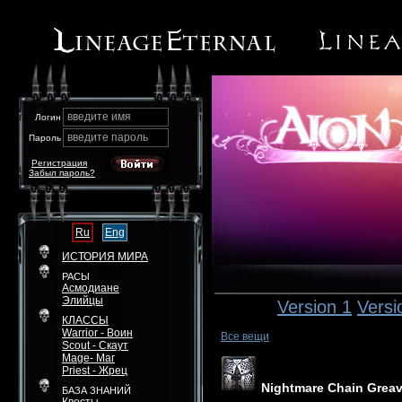
введите имя
Логин
введите пароль
Пароль
Регистрация
Забыл пароль?
Ru
Eng
ИСТОРИЯ МИРА
РАСЫ
Асмодиане
Элийцы
Version 1
Versi
КЛАССЫ
Warrior - Воин
Все вещи
Scout - Скаут
Mage- Маг
Priest - Жрец
Nightmare Chain Grea
БАЗА ЗНАНИЙ