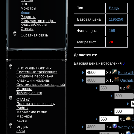
Квесты
НПС
Тип
Вещь
Монстры
Вещи
Рецепты
Базовая цена
1195250
Калькулятор крафта
Классы/Скиллы
Стигмы
Физ защита
195
Обратная связь
Маг резист
78
Делается из:
Базовая цена изготовления
0
В ПОМОЩЬ НОВИЧКУ
Системные требования
X 3
Bone with
Создание персонажа
Клавиши и команды
X 15
Orichal
Система квестовых заданий
X 2
O
Макросы
Таблица опыта
СТАТЬИ
Полеты во сне и наяву
Рифты
Магические камни
Маркеры
X 1
O
Карты
X 4
Worthy S
МЕДИА
обои