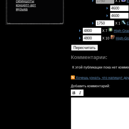
X 1
E
скриншоты
концепт-арт
музыка
X 1
E
X 7
High-Gra
X 10
High-Gr
Пересчитать
Комментарии:
К этой публикации пока нет комме
Хочешь узнать, что напишут др
Добавить комментарий: