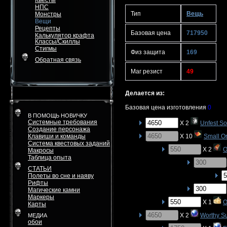
Квесты
НПС
Тип
Вещь
Монстры
Вещи
Рецепты
Базовая цена
717950
Калькулятор крафта
Классы/Скиллы
Стигмы
Физ защита
169
Обратная связь
Маг резист
49
Делается из:
Базовая цена изготовления
0
В ПОМОЩЬ НОВИЧКУ
Системные требования
X 2
Unfest So
Создание персонажа
Клавиши и команды
X 10
Small O
Система квестовых заданий
X 2
O
Макросы
Таблица опыта
СТАТЬИ
Полеты во сне и наяву
Рифты
Магические камни
Маркеры
X 1
O
Карты
X 2
Worthy S
МЕДИА
обои