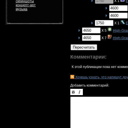
X 1
E
скриншоты
концепт-арт
музыка
X 1
E
X 5
High-Gra
X 7
High-Gra
Пересчитать
Комментарии:
К этой публикации пока нет комме
Хочешь узнать, что напишут др
Добавить комментарий: