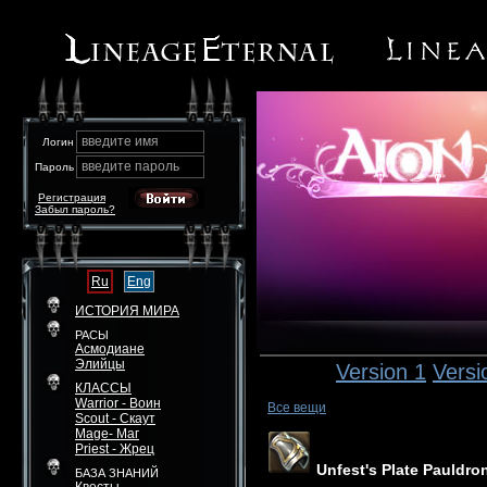
введите имя
Логин
введите пароль
Пароль
Регистрация
Забыл пароль?
Ru
Eng
ИСТОРИЯ МИРА
РАСЫ
Асмодиане
Элийцы
Version 1
Versi
КЛАССЫ
Warrior - Воин
Все вещи
Scout - Скаут
Mage- Маг
Priest - Жрец
Unfest's Plate Pauldro
БАЗА ЗНАНИЙ