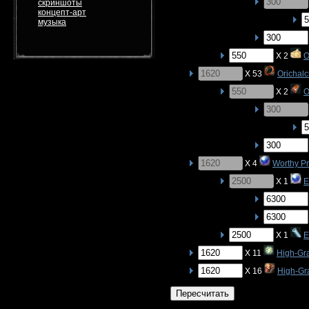
скриншоты
концепт-арт
музыка
X 2
O
X 53
Orichal
X 2
O
X 4
Worthy P
X 1
E
X 1
E
X 11
High-Gr
X 16
High-Gr
Пересчитать