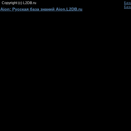
Copyright (c) L2DB.ru
Баз
Баз
Aion: Русская база знаний Aion.L2DB.ru