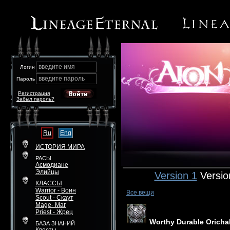
введите имя
Логин
введите пароль
Пароль
Регистрация
Забыл пароль?
Ru
Eng
ИСТОРИЯ МИРА
РАСЫ
Асмодиане
Элийцы
Version 1
Versio
КЛАССЫ
Warrior - Воин
Все вещи
Scout - Скаут
Mage- Маг
Priest - Жрец
Worthy Durable Oricha
БАЗА ЗНАНИЙ