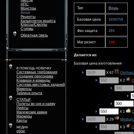
Квесты
НПС
Тип
Вещь
Монстры
Вещи
Рецепты
Базовая цена
1650750
Калькулятор крафта
Классы/Скиллы
Стигмы
Физ защита
265
Обратная связь
Маг резист
106
Делается из:
Базовая цена изготовления
0
В ПОМОЩЬ НОВИЧКУ
Системные требования
X 67
Orichal
Создание персонажа
Клавиши и команды
X 2
O
Система квестовых заданий
Макросы
Таблица опыта
СТАТЬИ
Полеты во сне и наяву
Рифты
X 1
O
Магические камни
Маркеры
X 29
Medium 
Карты
X 3
O
МЕДИА
обои