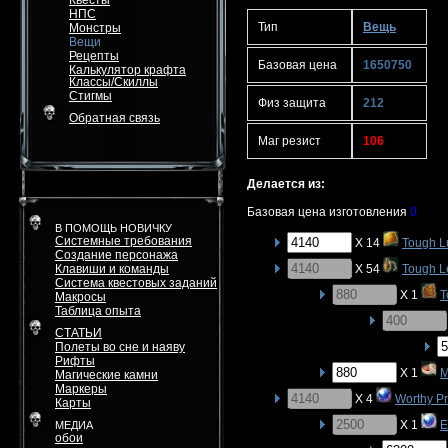
Квесты
НПС
Тип
Вещь
Монстры
Вещи
Рецепты
Базовая цена
1650750
Калькулятор крафта
Классы/Скиллы
Стигмы
Физ защита
212
Обратная связь
Маг резист
106
Делается из:
Базовая цена изготовления
0
В ПОМОЩЬ НОВИЧКУ
Системные требования
X 14
Tough L
Создание персонажа
Клавиши и команды
X 54
Tough L
Система квестовых заданий
X 1
T
Макросы
Таблица опыта
СТАТЬИ
Полеты во сне и наяву
Рифты
X 1
M
Магические камни
Маркеры
X 4
Worthy P
Карты
X 1
E
МЕДИА
обои