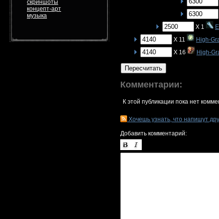
скриншоты
концепт-арт
музыка
X 1
E
X 11
High-Gr
X 16
High-Gr
Пересчитать
Комментарии:
К этой публикации пока нет комме
Хочешь узнать, что напишут др
Добавить комментарий: