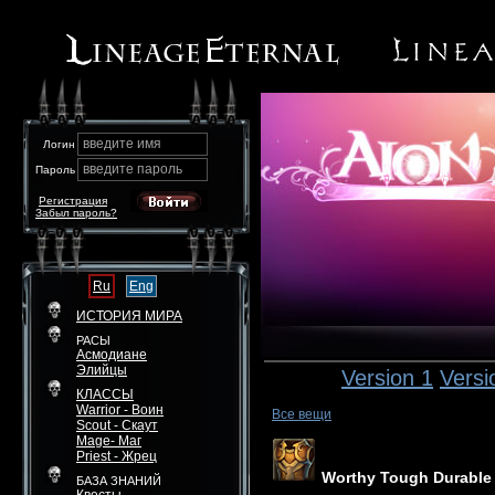
введите имя
Логин
введите пароль
Пароль
Регистрация
Забыл пароль?
Ru
Eng
ИСТОРИЯ МИРА
РАСЫ
Асмодиане
Элийцы
Version 1
Versi
КЛАССЫ
Warrior - Воин
Все вещи
Scout - Скаут
Mage- Маг
Priest - Жрец
Worthy Tough Durable 
БАЗА ЗНАНИЙ