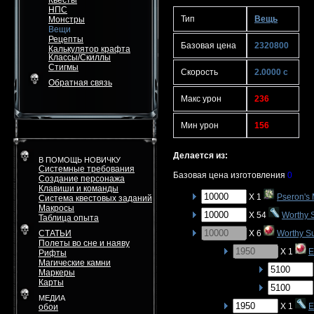
Квесты
НПС
Тип
Вещь
Монстры
Вещи
Рецепты
Базовая цена
2320800
Калькулятор крафта
Классы/Скиллы
Стигмы
Скорость
2.0000 с
Обратная связь
Макс урон
236
Мин урон
156
Делается из:
В ПОМОЩЬ НОВИЧКУ
Системные требования
Базовая цена изготовления
0
Создание персонажа
Клавиши и команды
X 1
Pseron's
Система квестовых заданий
Макросы
X 54
Worthy 
Таблица опыта
СТАТЬИ
X 6
Worthy S
Полеты во сне и наяву
X 1
E
Рифты
Магические камни
Маркеры
Карты
МЕДИА
X 1
E
обои