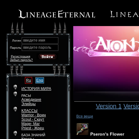
введите имя
Логин
введите пароль
Пароль
Регистрация
Забыл пароль?
Ru
Eng
ИСТОРИЯ МИРА
РАСЫ
Асмодиане
Элийцы
Version 1
Versi
КЛАССЫ
Warrior - Воин
Все вещи
Scout - Скаут
Mage- Маг
Priest - Жрец
Pseron's Flower
БАЗА ЗНАНИЙ