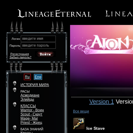
введите имя
Логин
введите пароль
Пароль
Регистрация
Забыл пароль?
Ru
Eng
ИСТОРИЯ МИРА
РАСЫ
Асмодиане
Элийцы
Version 1
Versio
КЛАССЫ
Warrior - Воин
Все вещи
Scout - Скаут
Mage- Маг
Priest - Жрец
Ice Stave
БАЗА ЗНАНИЙ