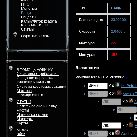
Квесты
НПС
Тип
Вещь
Монстры
Вещи
Рецепты
Базовая цена
2320800
Калькулятор крафта
Классы/Скиллы
Стигмы
Скорость
2.0000 с
Обратная связь
Макс урон
228
Мин урон
152
Делается из:
В ПОМОЩЬ НОВИЧКУ
Системные требования
Базовая цена изготовления
0
Создание персонажа
Клавиши и команды
X 6
Ice Petra
Система квестовых заданий
Макросы
X 21
Asvata 
Таблица опыта
СТАТЬИ
X 2
A
Полеты во сне и наяву
Рифты
Магические камни
Маркеры
Карты
X 2
M
МЕДИА
X 6
Worthy S
обои