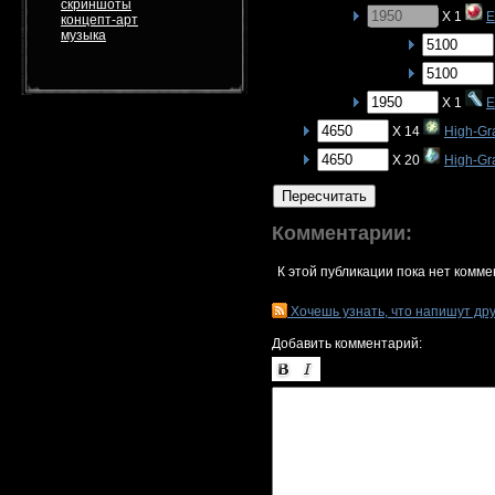
скриншоты
X 1
E
концепт-арт
музыка
X 1
E
X 14
High-Gr
X 20
High-Gra
Пересчитать
Комментарии:
К этой публикации пока нет комме
Хочешь узнать, что напишут др
Добавить комментарий: