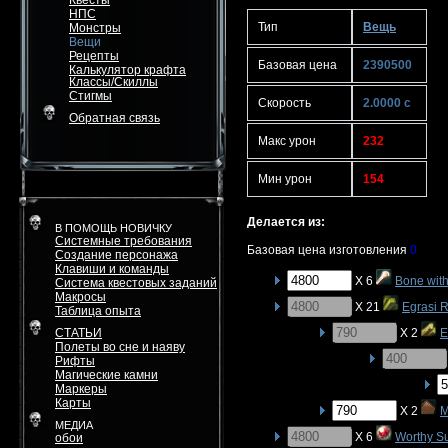
Квесты
НПС
Тип
Вещь
Монстры
Вещи
Рецепты
Базовая цена
2390500
Калькулятор крафта
Классы/Скиллы
Стигмы
Скорость
2.0000 с
Обратная связь
Макс урон
232
Мин урон
154
Делается из:
В ПОМОЩЬ НОВИЧКУ
Системные требования
Базовая цена изготовления
0
Создание персонажа
Клавиши и команды
X 6
Bone with
Система квестовых заданий
Макросы
X 21
Egrasi 
Таблица опыта
СТАТЬИ
X 2
E
Полеты во сне и наяву
Рифты
Магические камни
Маркеры
Карты
X 2
M
МЕДИА
X 6
Worthy S
обои