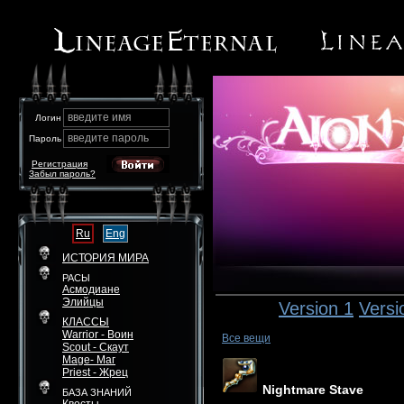
введите имя
Логин
введите пароль
Пароль
Регистрация
Забыл пароль?
Ru
Eng
ИСТОРИЯ МИРА
РАСЫ
Асмодиане
Элийцы
Version 1
Versi
КЛАССЫ
Warrior - Воин
Все вещи
Scout - Скаут
Mage- Маг
Priest - Жрец
Nightmare Stave
БАЗА ЗНАНИЙ