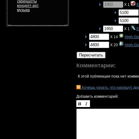
скриншоты
X 1
E
концепт-арт
музыка
X 1
E
X 14
High-Gr
X 20
High-Gra
Пересчитать
Комментарии:
К этой публикации пока нет комме
Хочешь узнать, что напишут др
Добавить комментарий: