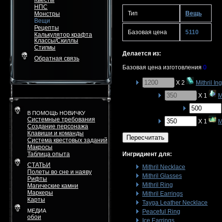
Квесты
НПС
Тип
Вещь
Монстры
Вещи
Рецепты
Базовая цена
5110
Калькулятор крафта
Классы/Скиллы
Стигмы
Делается из:
Обратная связь
Базовая цена изготовления
0
X 2
Mithril In
X 1
M
В ПОМОЩЬ НОВИЧКУ
Системные требования
X 1
M
Создание персонажа
Клавиши и команды
Пересчитать
Система квестовых заданий
Макросы
Таблица опыта
Ингридиент для:
СТАТЬИ
Mithril Necklace
Полеты во сне и наяву
Mithril Glasses
Рифты
Mithril Ring
Магические камни
Маркеры
Mithril Earrings
Карты
Tayga Leather Necklace
МЕДИА
Peaceful Ring
обои
Ice Earrings