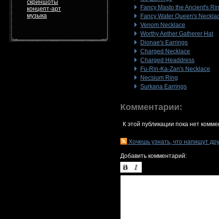
скриншоты
Fancy Masto the Ancient's Ri
концепт-арт
музыка
Fancy Water Queen's Neckla
Venom Necklace
Worthy Aether Gatherer Hat
Dionae's Earrings
Charged Necklace
Charged Headdress
Fu-Rin-Ka-Zan's Necklace
Necsium Ring
Surkana Earrings
Комментарии:
К этой публикации пока нет комме
Хочешь узнать, что напишут др
Добавить комментарий: