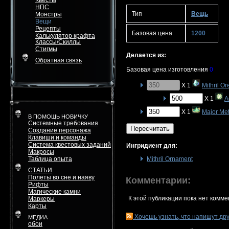
Квесты
НПС
Тип
Вещь
Монстры
Вещи
Рецепты
Базовая цена
1200
Калькулятор крафта
Классы/Скиллы
Стигмы
Делается из:
Обратная связь
Базовая цена изготовления
0
X 1
Mithril Or
X 1
A
X 1
Major Met
В ПОМОЩЬ НОВИЧКУ
Системные требования
Пересчитать
Создание персонажа
Клавиши и команды
Система квестовых заданий
Ингридиент для:
Макросы
Таблица опыта
Mithril Ornament
СТАТЬИ
Полеты во сне и наяву
Комментарии:
Рифты
Магические камни
К этой публикации пока нет комме
Маркеры
Карты
Хочешь узнать, что напишут др
МЕДИА
обои