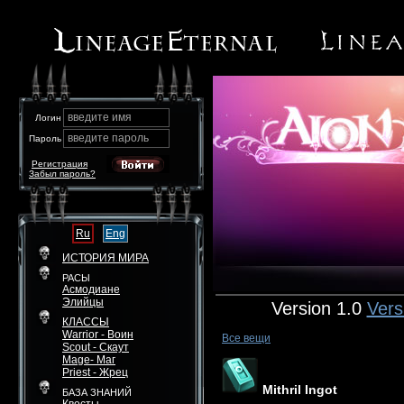
введите имя
Логин
введите пароль
Пароль
Регистрация
Забыл пароль?
Ru
Eng
ИСТОРИЯ МИРА
РАСЫ
Асмодиане
Элийцы
Version 1.0
Vers
КЛАССЫ
Warrior - Воин
Все вещи
Scout - Скаут
Mage- Маг
Priest - Жрец
Mithril Ingot
БАЗА ЗНАНИЙ