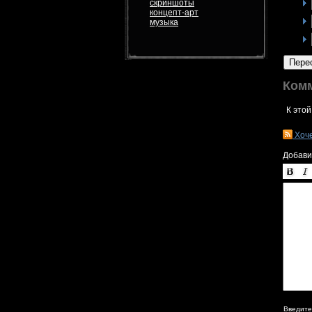
скриншоты
концепт-арт
музыка
Пере
Ком
К этой
Хоч
Добави
Введите