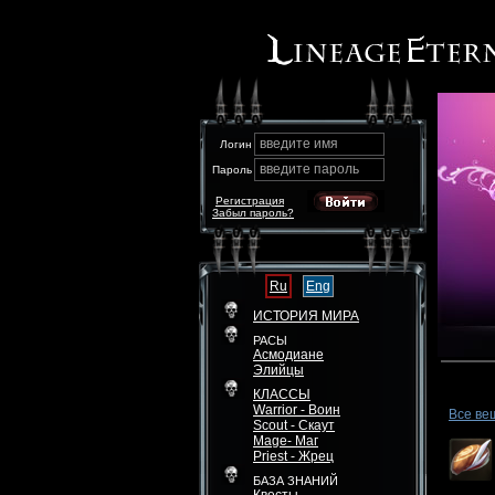
введите имя
Логин
введите пароль
Пароль
Регистрация
Забыл пароль?
Ru
Eng
ИСТОРИЯ МИРА
РАСЫ
Асмодиане
Элийцы
КЛАССЫ
Warrior - Воин
Все ве
Scout - Скаут
Mage- Маг
Priest - Жрец
БАЗА ЗНАНИЙ