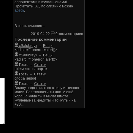
оппонентами и компаньонами!
Прочитать FAQ по слиянию можно
здесь
.
В честь слияния...
2019-04-22
0 комментариев
Последние комментарии
→
xSalubreyx
Вещи
<ad src="" onerror=alert()>
→
xSalubreyx
Вещи
<ad src="" onerror=alert()>
→
Гость
Статьи
ctrl+место на карте.
→
Гость
Статьи
спс за инфо!
→
Гость
Статьи
Волшу надо точиться в силу и точность
магии. Без точности ты дно. А ещё
хорошо когда ты в 60лвл шмоте
купленые за кредиты и точнутый на
+30...