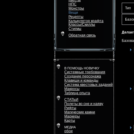
Квесты
НПС
Тип
Монстры
Вещи
Рецепты
Базо
Калькулятор крафта
Классы/Скиллы
Стигмы
Делает
Обратная связь
Базова
В ПОМОЩЬ НОВИЧКУ
Системные требования
Создание персонажа
Клавиши и команды
Система квестовых заданий
Макросы
Таблица опыта
СТАТЬИ
Полеты во сне и наяву
Рифты
Магические камни
Маркеры
Карты
МЕДИА
обои