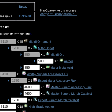
Вещь
Изображение отсутствует
Загрузить изображение ...
вая цена
1593700
ся из:
я цена изготовления
0
X 45
Mithril Ornament
X 2
Mithril Ingot
X 1
Mithril Ore
X 1
Aether
X 1
Major Metal Acid
X 5
Worthy Superb Accessory Flux
X 1
Expert Major Accessory Flux
X 1
Master Superb Accessory Flux
X 1
Master Superb Morph Catalyst
X 1
Expert Superb Morph Catalyst
X 18
High-Grade Aether