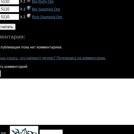
X 2
Big Ruby Ore
X 2
Big Sapphire Ore
X 2
Rich Diamond Ore
считать
ментарии:
 публикации пока нет комментариев.
ешь узнать, что напишут другие? Подпишись на комментарии.
ть комментарий:
 код: