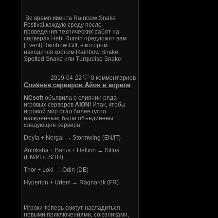
Во время ивента Rainbow Snake
Festival каждую среду после
проведения технических работ на
серверах Hebi Rumin предложит вам
[Event] Rainbow Gift, в котором
находится костюм Rainbow Snake,
Spotted Snake или Turquoise Snake.
2019-04-22
0 комментариев
Слияние серверов Айон в апреле
NCsoft
объявила о слиянии ряда
игровых серверов
AION
! Итак, чтобы
игровой мир стал более густо
населенным, были объединены
следующие сервера:
Deyla + Nergal → Stormwing (EN/IT)
Antriksha + Barus + Hellion → Sillus
(EN/PL/ES/TR)
Thor + Loki → Odin (DE)
Hyperion + Urtem → Ragnarok (FR)
Игроки теперь смогут насладиться
новыми приключениями, союзниками,