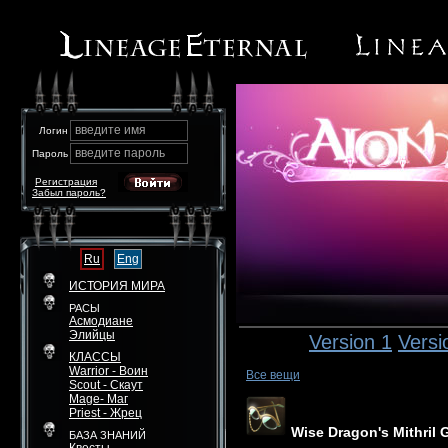
введите имя
Логин
введите пароль
Пароль
Регистрация
Забыл пароль?
Ru
Eng
ИСТОРИЯ МИРА
РАСЫ
Асмодиане
Элийцы
Version 1
Versi
КЛАССЫ
Warrior - Воин
Все вещи
Scout - Скаут
Mage- Маг
Priest - Жрец
Wise Dragon's Mithril 
БАЗА ЗНАНИЙ