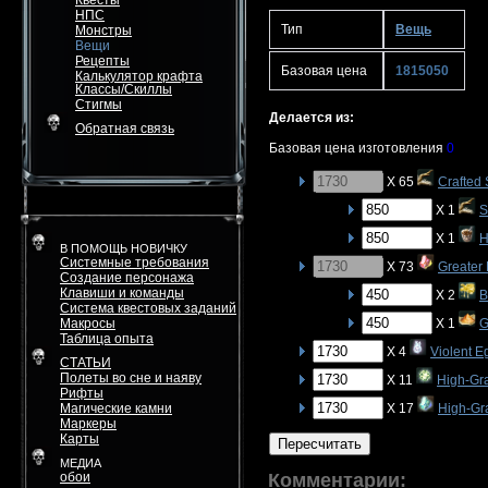
Квесты
НПС
Тип
Вещь
Монстры
Вещи
Рецепты
Базовая цена
1815050
Калькулятор крафта
Классы/Скиллы
Стигмы
Делается из:
Обратная связь
Базовая цена изготовления
0
X 65
Crafted 
X 1
S
X 1
H
В ПОМОЩЬ НОВИЧКУ
Системные требования
X 73
Greater
Создание персонажа
Клавиши и команды
X 2
B
Система квестовых заданий
Макросы
X 1
G
Таблица опыта
X 4
Violent E
СТАТЬИ
Полеты во сне и наяву
X 11
High-Gr
Рифты
Магические камни
X 17
High-Gra
Маркеры
Карты
Пересчитать
МЕДИА
обои
Комментарии: