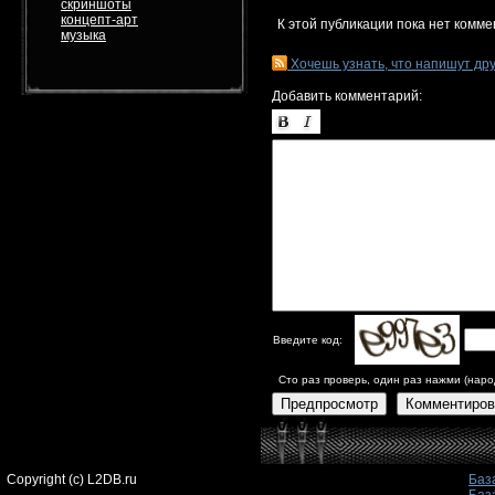
скриншоты
концепт-арт
К этой публикации пока нет комме
музыка
Хочешь узнать, что напишут др
Добавить комментарий:
Введите код:
Сто раз проверь, один раз нажми (наро
Предпросмотр
Комментиров
Copyright (c) L2DB.ru
Баз