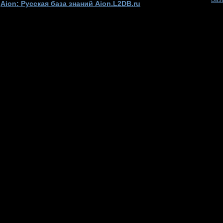
Баз
Aion: Русская база знаний Aion.L2DB.ru