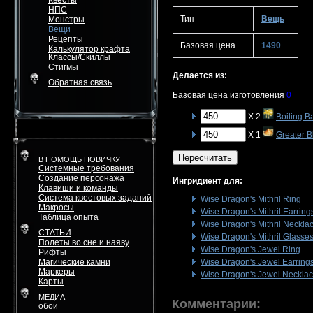
Квесты
НПС
Тип
Вещь
Монстры
Вещи
Рецепты
Базовая цена
1490
Калькулятор крафта
Классы/Скиллы
Стигмы
Делается из:
Обратная связь
Базовая цена изготовления
0
X 2
Boiling B
X 1
Greater 
Пересчитать
В ПОМОЩЬ НОВИЧКУ
Системные требования
Создание персонажа
Ингридиент для:
Клавиши и команды
Система квестовых заданий
Wise Dragon's Mithril Ring
Макросы
Wise Dragon's Mithril Earring
Таблица опыта
Wise Dragon's Mithril Neckla
СТАТЬИ
Wise Dragon's Mithril Glasse
Полеты во сне и наяву
Wise Dragon's Jewel Ring
Рифты
Магические камни
Wise Dragon's Jewel Earring
Маркеры
Wise Dragon's Jewel Neckla
Карты
МЕДИА
Комментарии:
обои