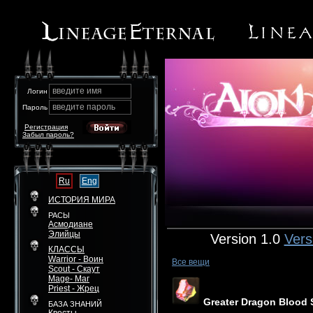
введите имя
Логин
введите пароль
Пароль
Регистрация
Забыл пароль?
Ru
Eng
ИСТОРИЯ МИРА
РАСЫ
Асмодиане
Элийцы
Version 1.0
Vers
КЛАССЫ
Warrior - Воин
Все вещи
Scout - Скаут
Mage- Маг
Priest - Жрец
Greater Dragon Blood 
БАЗА ЗНАНИЙ