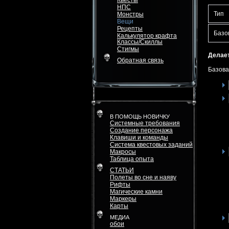
Квесты
НПС
Тип
Монстры
Вещи
Рецепты
Базо
Калькулятор крафта
Классы/Скиллы
Стигмы
Делает
Обратная связь
Базова
В ПОМОЩЬ НОВИЧКУ
Системные требования
Создание персонажа
Клавиши и команды
Система квестовых заданий
Макросы
Таблица опыта
СТАТЬИ
Полеты во сне и наяву
Рифты
Магические камни
Маркеры
Карты
МЕДИА
обои