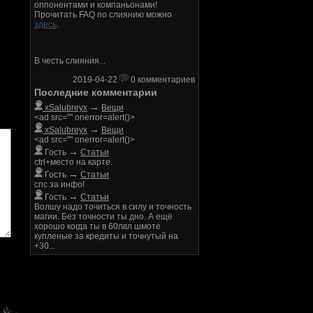
оппонентами и компаньонами!
Прочитать FAQ по слиянию можно
здесь
.
В честь слияния...
2019-04-22
0 комментариев
Последние комментарии
→
xSalubreyx
Вещи
<ad src="" onerror=alert()>
→
xSalubreyx
Вещи
<ad src="" onerror=alert()>
→
Гость
Статьи
ctrl+место на карте.
→
Гость
Статьи
спс за инфо!
→
Гость
Статьи
Волшу надо точиться в силу и точность
магии. Без точности ты дно. А ещё
хорошо когда ты в 60лвл шмоте
купленые за кредиты и точнутый на
+30...