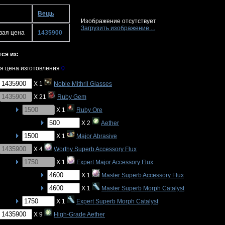
Вещь
Изображение отсутствует
Загрузить изображение ...
вая цена
1435900
ся из:
я цена изготовления
0
X 1
Noble Mithril Glasses
X 21
Ruby Gem
X 1
Ruby Ore
X 2
Aether
X 1
Major Abrasive
X 4
Worthy Superb Accessory Flux
X 1
Expert Major Accessory Flux
X 1
Master Superb Accessory Flux
X 1
Master Superb Morph Catalyst
X 1
Expert Superb Morph Catalyst
X 9
High-Grade Aether