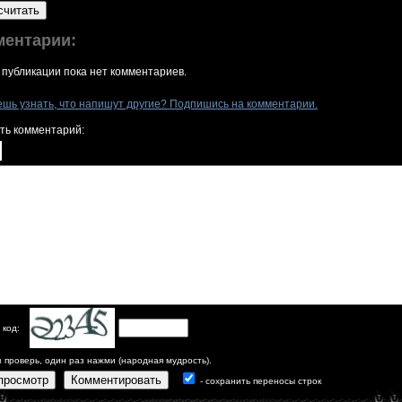
считать
ментарии:
 публикации пока нет комментариев.
ешь узнать, что напишут другие? Подпишись на комментарии.
ть комментарий:
 код:
з проверь, один раз нажми (народная мудрость).
просмотр
Комментировать
- сохранить переносы строк