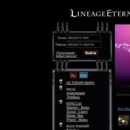
введите имя
Логин
введите пароль
Пароль
Регистрация
Забыл пароль?
Ru
Eng
ИСТОРИЯ МИРА
РАСЫ
Асмодиане
Элийцы
КЛАССЫ
Warrior - Воин
Все ве
Scout - Скаут
Mage- Маг
Priest - Жрец
БАЗА ЗНАНИЙ