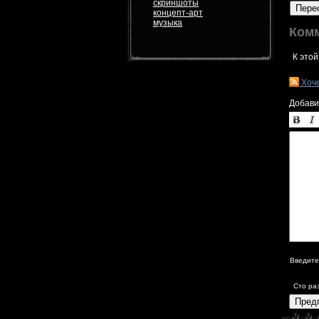
скриншоты
Пере
концепт-арт
музыка
Ком
К этой
Хоч
Добави
Введите
Сто ра
Пред