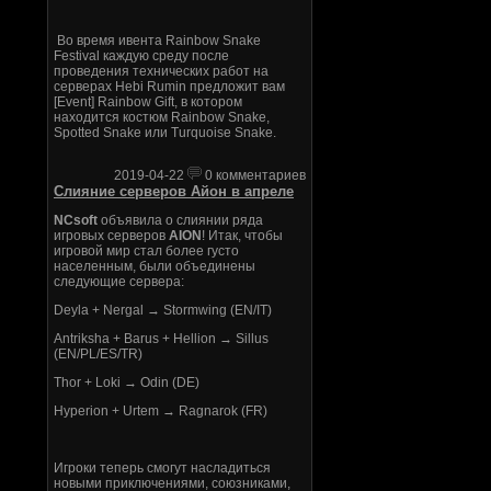
Во время ивента Rainbow Snake
Festival каждую среду после
проведения технических работ на
серверах Hebi Rumin предложит вам
[Event] Rainbow Gift, в котором
находится костюм Rainbow Snake,
Spotted Snake или Turquoise Snake.
2019-04-22
0 комментариев
Слияние серверов Айон в апреле
NCsoft
объявила о слиянии ряда
игровых серверов
AION
! Итак, чтобы
игровой мир стал более густо
населенным, были объединены
следующие сервера:
Deyla + Nergal → Stormwing (EN/IT)
Antriksha + Barus + Hellion → Sillus
(EN/PL/ES/TR)
Thor + Loki → Odin (DE)
Hyperion + Urtem → Ragnarok (FR)
Игроки теперь смогут насладиться
новыми приключениями, союзниками,