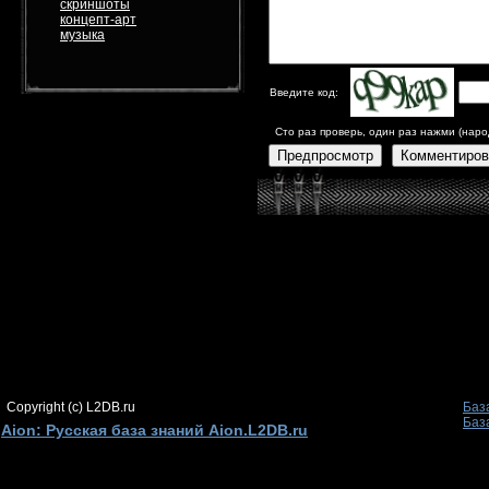
скриншоты
концепт-арт
музыка
Введите код:
Сто раз проверь, один раз нажми (наро
Предпросмотр
Комментиров
Copyright (c) L2DB.ru
Баз
Баз
Aion: Русская база знаний Aion.L2DB.ru