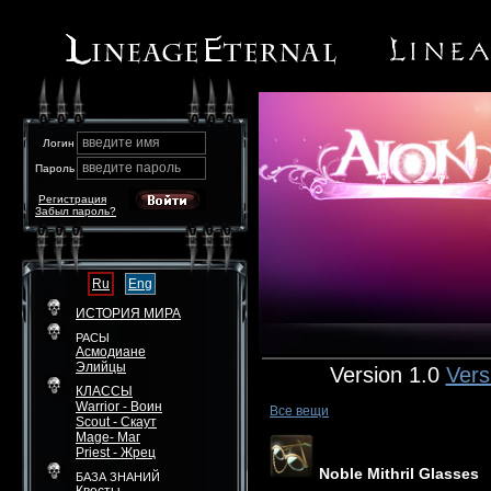
введите имя
Логин
введите пароль
Пароль
Регистрация
Забыл пароль?
Ru
Eng
ИСТОРИЯ МИРА
РАСЫ
Асмодиане
Элийцы
Version 1.0
Vers
КЛАССЫ
Warrior - Воин
Все вещи
Scout - Скаут
Mage- Маг
Priest - Жрец
Noble Mithril Glasses
БАЗА ЗНАНИЙ