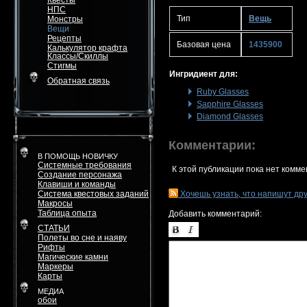
Квесты
НПС
Тип
Вещь
Монстры
Вещи
Рецепты
Базовая цена
1435900
Калькулятор крафта
Классы/Скиллы
Стигмы
Ингридиент для:
Обратная связь
Ruby Glasses
Sapphire Glasses
Diamond Glasses
Комментарии:
В ПОМОЩЬ НОВИЧКУ
Системные требования
К этой публикации пока нет комме
Создание персонажа
Клавиши и команды
Система квестовых заданий
Хочешь узнать, что напишут др
Макросы
Таблица опыта
Добавить комментарий:
СТАТЬИ
Полеты во сне и наяву
Рифты
Магические камни
Маркеры
Карты
МЕДИА
обои