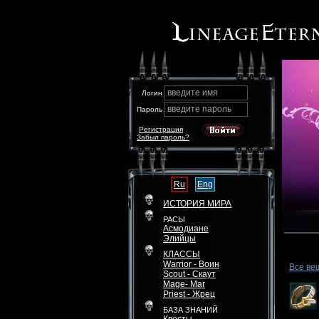
введите имя
Логин
введите пароль
Пароль
Регистрация
Забыл пароль?
Ru
Eng
ИСТОРИЯ МИРА
РАСЫ
Асмодиане
Элийцы
КЛАССЫ
Warrior - Воин
Все ве
Scout - Скаут
Mage- Маг
Priest - Жрец
БАЗА ЗНАНИЙ