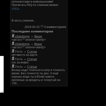
оппонентами и компаньонами!
Прочитать FAQ по слиянию можно
здесь
.
В честь слияния...
2019-04-22
0 комментариев
Последние комментарии
→
xSalubreyx
Вещи
<ad src="" onerror=alert()>
→
xSalubreyx
Вещи
<ad src="" onerror=alert()>
→
Гость
Статьи
ctrl+место на карте.
→
Гость
Статьи
спс за инфо!
→
Гость
Статьи
Волшу надо точиться в силу и точность
магии. Без точности ты дно. А ещё
хорошо когда ты в 60лвл шмоте
купленые за кредиты и точнутый на
+30...