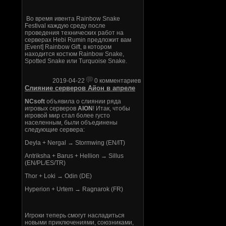
Во время ивента Rainbow Snake
Festival каждую среду после
проведения технических работ на
серверах Hebi Rumin предложит вам
[Event] Rainbow Gift, в котором
находится костюм Rainbow Snake,
Spotted Snake или Turquoise Snake.
2019-04-22
0 комментариев
Слияние серверов Айон в апреле
NCsoft
объявила о слиянии ряда
игровых серверов
AION
! Итак, чтобы
игровой мир стал более густо
населенным, были объединены
следующие сервера:
Deyla + Nergal → Stormwing (EN/IT)
Antriksha + Barus + Hellion → Sillus
(EN/PL/ES/TR)
Thor + Loki → Odin (DE)
Hyperion + Urtem → Ragnarok (FR)
Игроки теперь смогут насладиться
новыми приключениями, союзниками,