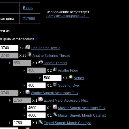
Вещь
Изображение отсутствует
Загрузить изображение ...
вая цена
717950
ся из:
я цена изготовления
0
X 8
Fine Anathe Textile
X 29
Anathe Tailoring Thread
X 1
Anathe Thread
X 2
Anathe Fiber
X 1
Aether
X 1
Superior Dye
X 2
Worthy Superb Accessory Flux
X 1
Expert Major Accessory Flux
X 1
Master Superb Accessory Flux
X 1
Master Superb Morph Catalyst
X 1
Expert Superb Morph Catalyst