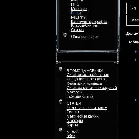
Квесты
НПС
Тип
Монстры
Вещи
Рецепты
Базо
Калькулятор крафта
Классы/Скиллы
Стигмы
Делает
Обратная связь
Базова
В ПОМОЩЬ НОВИЧКУ
Системные требования
Создание персонажа
Клавиши и команды
Система квестовых заданий
Макросы
Таблица опыта
СТАТЬИ
Полеты во сне и наяву
Рифты
Магические камни
Маркеры
Карты
МЕДИА
обои