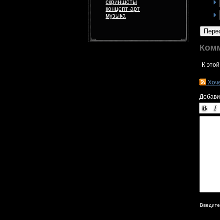
скриншоты
концепт-арт
музыка
Пере
Ком
К этой
Хоч
Добави
Введите