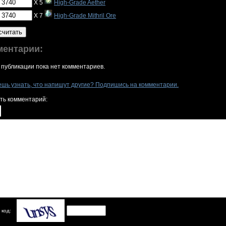
X 5
High-Grade Aether
X 7
High-Grade Mithril Ore
считать
ментарии:
 публикации пока нет комментариев.
ешь узнать, что напишут другие? Подпишись на комментарии.
ть комментарий:
 код: