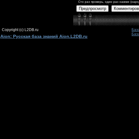
Сто раз проверь, один раз нажми (наро
Предпросмотр
Комментиров
Copyright (c) L2DB.ru
Баз
Баз
Aion: Русская база знаний Aion.L2DB.ru