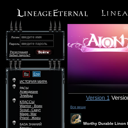
введите имя
Логин
введите пароль
Пароль
Регистрация
Забыл пароль?
Ru
Eng
ИСТОРИЯ МИРА
РАСЫ
Асмодиане
Элийцы
Version 1
Versio
КЛАССЫ
Warrior - Воин
Все вещи
Scout - Скаут
Mage- Маг
Priest - Жрец
Worthy Durable Linon 
БАЗА ЗНАНИЙ