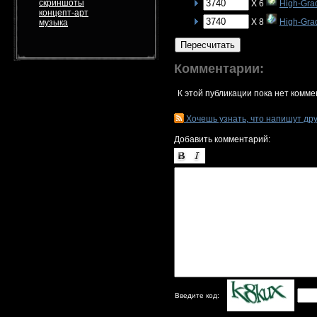
скриншоты
X 6
High-Gra
концепт-арт
X 8
High-Grad
музыка
Пересчитать
Комментарии:
К этой публикации пока нет комме
Хочешь узнать, что напишут др
Добавить комментарий:
Введите код: