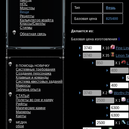
Квесты
НПС
Тип
Вещь
Монстры
Вещи
Рецепты
Базовая цена
825400
Калькулятор крафта
Классы/Скиллы
Стигмы
Делается из:
Обратная связь
Базовая цена изготовления
0
X 10
Fine Lin
X 35
Linon Ta
X 1
L
В ПОМОЩЬ НОВИЧКУ
Системные требования
Создание персонажа
Клавиши и команды
Система квестовых заданий
Макросы
Таблица опыта
X 2
Worthy P
СТАТЬИ
Полеты во сне и наяву
X 1
E
Рифты
Магические камни
Маркеры
Карты
МЕДИА
X 1
E
обои