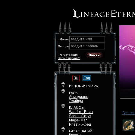
введите имя
Логин
введите пароль
Пароль
Регистрация
Забыл пароль?
Ru
Eng
ИСТОРИЯ МИРА
РАСЫ
Асмодиане
Элийцы
КЛАССЫ
Warrior - Воин
Все ве
Scout - Скаут
Mage- Маг
Priest - Жрец
БАЗА ЗНАНИЙ