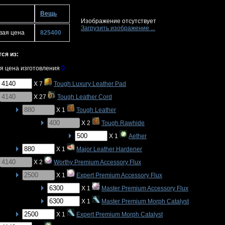
Вещь
Изображение отсутствует
Загрузить изображение ...
вая цена
825400
ся из:
я цена изготовления
0
X 7
Tough Luxury Leather Pad
X 27
Tough Leather Cord
X 1
Tough Leather
X 2
Tough Rawhide
X 1
Aether
X 1
Major Leather Hardener
X 2
Worthy Premium Accessory Flux
X 1
Expert Premium Accessory Flux
X 1
Master Premium Accessory Flux
X 1
Master Premium Morph Catalyst
X 1
Expert Premium Morph Catalyst