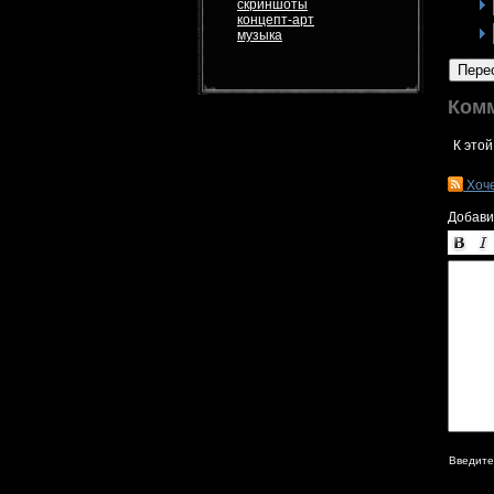
скриншоты
концепт-арт
музыка
Пере
Ком
К этой
Хоч
Добави
Введите