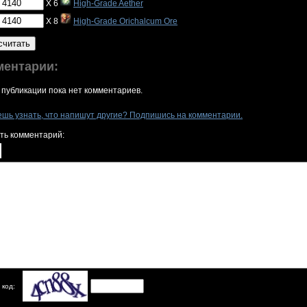
X 6
High-Grade Aether
X 8
High-Grade Orichalcum Ore
считать
ментарии:
 публикации пока нет комментариев.
ешь узнать, что напишут другие? Подпишись на комментарии.
ть комментарий:
 код: