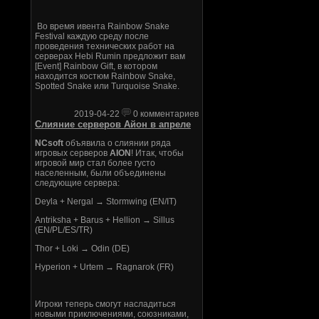
Во время ивента Rainbow Snake
Festival каждую среду после
проведения технических работ на
серверах Hebi Rumin предложит вам
[Event] Rainbow Gift, в котором
находится костюм Rainbow Snake,
Spotted Snake или Turquoise Snake.
2019-04-22
0 комментариев
Слияние серверов Айон в апреле
NCsoft
объявила о слиянии ряда
игровых серверов
AION
! Итак, чтобы
игровой мир стал более густо
населенным, были объединены
следующие сервера:
Deyla + Nergal → Stormwing (EN/IT)
Antriksha + Barus + Hellion → Sillus
(EN/PL/ES/TR)
Thor + Loki → Odin (DE)
Hyperion + Urtem → Ragnarok (FR)
Игроки теперь смогут насладиться
новыми приключениями, союзниками,