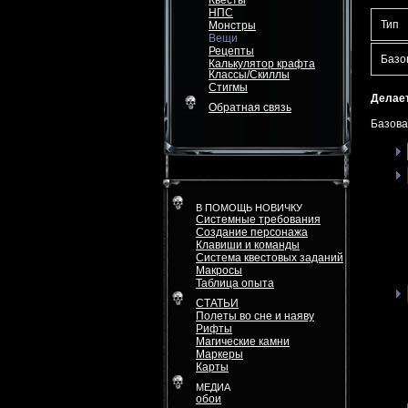
Квесты
НПС
Тип
Монстры
Вещи
Рецепты
Базо
Калькулятор крафта
Классы/Скиллы
Стигмы
Делает
Обратная связь
Базова
В ПОМОЩЬ НОВИЧКУ
Системные требования
Создание персонажа
Клавиши и команды
Система квестовых заданий
Макросы
Таблица опыта
СТАТЬИ
Полеты во сне и наяву
Рифты
Магические камни
Маркеры
Карты
МЕДИА
обои