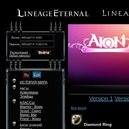
введите имя
Логин
введите пароль
Пароль
Регистрация
Забыл пароль?
Ru
Eng
ИСТОРИЯ МИРА
РАСЫ
Асмодиане
Элийцы
Version 1
Versi
КЛАССЫ
Warrior - Воин
Все вещи
Scout - Скаут
Mage- Маг
Priest - Жрец
Diamond Ring
БАЗА ЗНАНИЙ