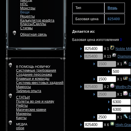
Квесты
НПС
Тип
Вещь
Монстры
Вещи
Рецепты
Базовая цена
825400
Калькулятор крафта
Классы/Скиллы
Стигмы
Делается из:
Обратная связь
Базовая цена изготовления
0
X 1
Noble Mit
X 13
Diamon
X 1
D
В ПОМОЩЬ НОВИЧКУ
Системные требования
Создание персонажа
Клавиши и команды
X 1
M
Система квестовых заданий
Макросы
X 2
Worthy P
Таблица опыта
X 1
E
СТАТЬИ
Полеты во сне и наяву
Рифты
Магические камни
Маркеры
X 1
E
Карты
МЕДИА
X 6
High-Gra
обои