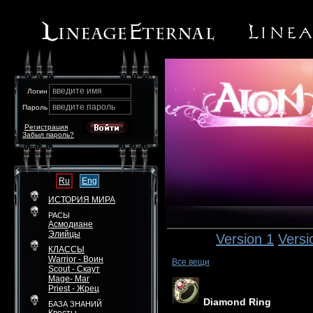
введите имя
Логин
введите пароль
Пароль
Регистрация
Забыл пароль?
Ru
Eng
ИСТОРИЯ МИРА
РАСЫ
Асмодиане
Элийцы
Version 1
Versi
КЛАССЫ
Warrior - Воин
Все вещи
Scout - Скаут
Mage- Маг
Priest - Жрец
Diamond Ring
БАЗА ЗНАНИЙ