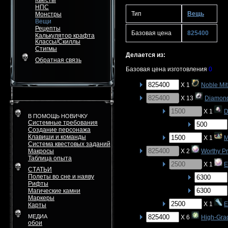
Квесты
НПС
Тип
Вещь
Монстры
Вещи
Рецепты
Базовая цена
825400
Калькулятор крафта
Классы/Скиллы
Стигмы
Делается из:
Обратная связь
Базовая цена изготовления
0
X 1
Noble Mit
X 13
Diamon
X 1
D
В ПОМОЩЬ НОВИЧКУ
Системные требования
Создание персонажа
Клавиши и команды
X 1
M
Система квестовых заданий
Макросы
X 2
Worthy P
Таблица опыта
X 1
E
СТАТЬИ
Полеты во сне и наяву
Рифты
Магические камни
Маркеры
X 1
E
Карты
МЕДИА
X 6
High-Gra
обои