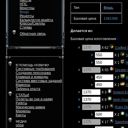
Квесты
НПС
Тип
Вещь
Монстры
Вещи
Рецепты
Базовая цена
1361300
Калькулятор крафта
Классы/Скиллы
Стигмы
Делается из:
Обратная связь
Базовая цена изготовления
0
X 62
Crafted 
X 1
S
X 1
H
В ПОМОЩЬ НОВИЧКУ
Системные требования
X 55
Greater
Создание персонажа
Клавиши и команды
X 2
B
Система квестовых заданий
Макросы
X 1
G
Таблица опыта
X 3
Violent E
СТАТЬИ
Полеты во сне и наяву
X 9
High-Gra
Рифты
Магические камни
X 17
Ruby Or
Маркеры
X 2
A
Карты
МЕДИА
X 17
Sapphir
обои