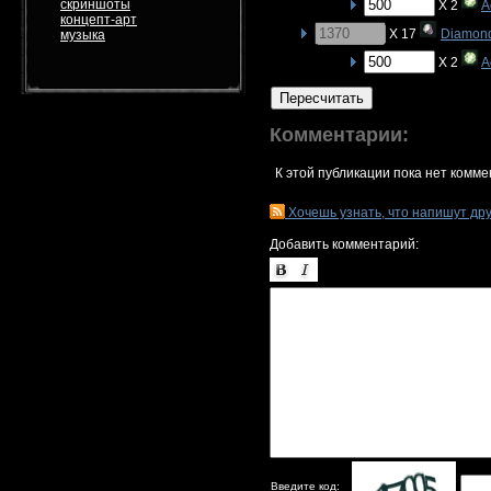
скриншоты
X 2
A
концепт-арт
X 17
Diamon
музыка
X 2
A
Пересчитать
Комментарии:
К этой публикации пока нет комме
Хочешь узнать, что напишут др
Добавить комментарий:
Введите код: