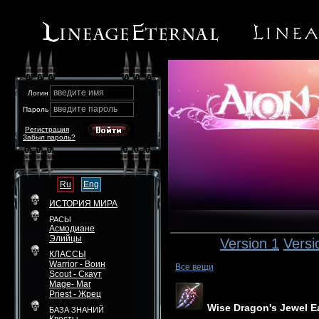
введите имя
Логин
введите пароль
Пароль
Регистрация
Забыл пароль?
Ru
Eng
ИСТОРИЯ МИРА
РАСЫ
Асмодиане
Элийцы
Version 1
Versi
КЛАССЫ
Warrior - Воин
Все вещи
Scout - Скаут
Mage- Маг
Priest - Жрец
Wise Dragon's Jewel E
БАЗА ЗНАНИЙ