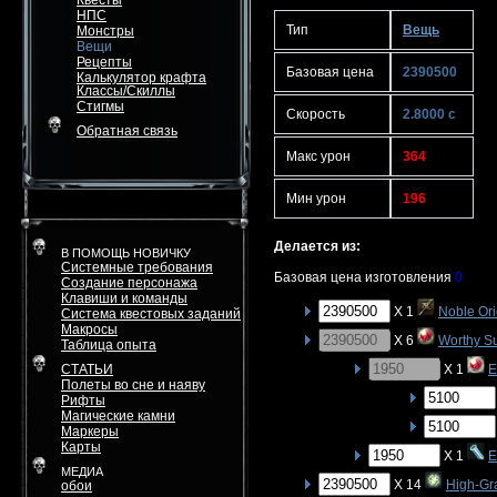
Квесты
НПС
Тип
Вещь
Монстры
Вещи
Рецепты
Базовая цена
2390500
Калькулятор крафта
Классы/Скиллы
Стигмы
Скорость
2.8000 с
Обратная связь
Макс урон
364
Мин урон
196
Делается из:
В ПОМОЩЬ НОВИЧКУ
Системные требования
Базовая цена изготовления
0
Создание персонажа
Клавиши и команды
X 1
Noble Or
Система квестовых заданий
Макросы
X 6
Worthy S
Таблица опыта
СТАТЬИ
X 1
E
Полеты во сне и наяву
Рифты
Магические камни
Маркеры
Карты
X 1
E
МЕДИА
X 14
High-Gr
обои