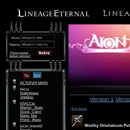
введите имя
Логин
введите пароль
Пароль
Регистрация
Забыл пароль?
Ru
Eng
ИСТОРИЯ МИРА
РАСЫ
Асмодиане
Элийцы
Version 1
Versi
КЛАССЫ
Warrior - Воин
Все вещи
Scout - Скаут
Mage- Маг
Priest - Жрец
Worthy Orichalcum Po
БАЗА ЗНАНИЙ