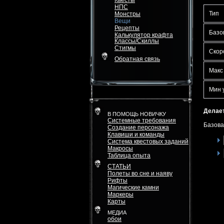
Квесты
НПС
Тип
Монстры
Вещи
Рецепты
Базо
Калькулятор крафта
Классы/Скиллы
Стигмы
Скор
Обратная связь
Макс
Мин 
Делает
В ПОМОЩЬ НОВИЧКУ
Системные требования
Базова
Создание персонажа
Клавиши и команды
Система квестовых заданий
Макросы
Таблица опыта
СТАТЬИ
Полеты во сне и наяву
Рифты
Магические камни
Маркеры
Карты
МЕДИА
обои