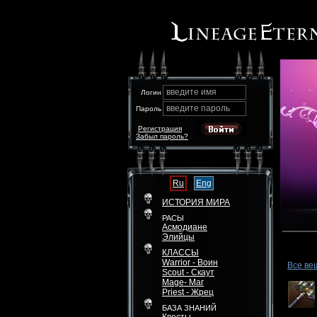
введите имя
Логин
введите пароль
Пароль
Регистрация
Забыл пароль?
Ru
Eng
ИСТОРИЯ МИРА
РАСЫ
Асмодиане
Элийцы
КЛАССЫ
Warrior - Воин
Все ве
Scout - Скаут
Mage- Маг
Priest - Жрец
БАЗА ЗНАНИЙ