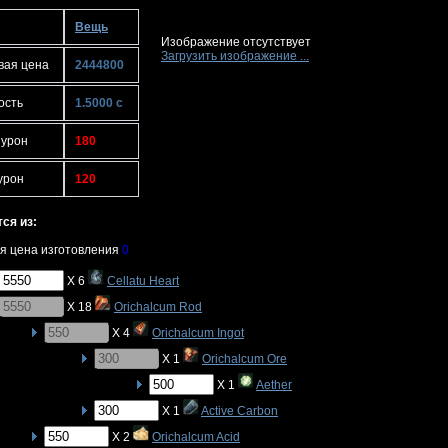
Вещь
Изображение отсутствует
Загрузить изображение ...
вая цена
2444800
ость
1.5000 с
 урон
180
урон
120
ся из:
я цена изготовления
0
X 6
Cellatu Heart
X 18
Orichalcum Rod
X 4
Orichalcum Ingot
X 1
Orichalcum Ore
X 1
Aether
X 1
Active Carbon
X 2
Orichalcum Acid