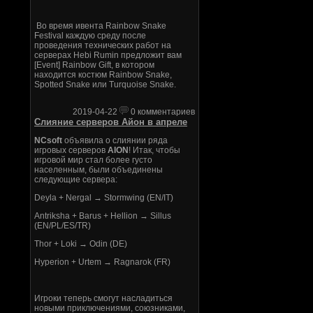
Во время ивента Rainbow Snake
Festival каждую среду после
проведения технических работ на
серверах Hebi Rumin предложит вам
[Event] Rainbow Gift, в котором
находится костюм Rainbow Snake,
Spotted Snake или Turquoise Snake.
2019-04-22
0 комментариев
Слияние серверов Айон в апреле
NCsoft
объявила о слиянии ряда
игровых серверов
AION
! Итак, чтобы
игровой мир стал более густо
населенным, были объединены
следующие сервера:
Deyla + Nergal → Stormwing (EN/IT)
Antriksha + Barus + Hellion → Sillus
(EN/PL/ES/TR)
Thor + Loki → Odin (DE)
Hyperion + Urtem → Ragnarok (FR)
Игроки теперь смогут насладиться
новыми приключениями, союзниками,