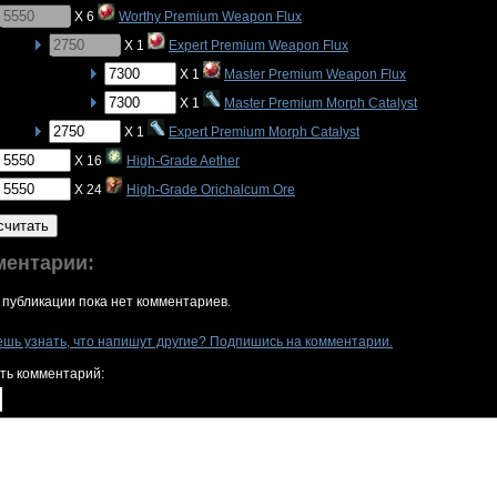
X 6
Worthy Premium Weapon Flux
X 1
Expert Premium Weapon Flux
X 1
Master Premium Weapon Flux
X 1
Master Premium Morph Catalyst
X 1
Expert Premium Morph Catalyst
X 16
High-Grade Aether
X 24
High-Grade Orichalcum Ore
считать
ментарии:
 публикации пока нет комментариев.
ешь узнать, что напишут другие? Подпишись на комментарии.
ть комментарий: