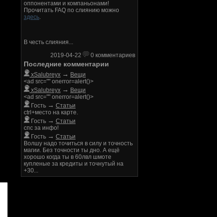
оппонентами и компаньонами!
Прочитать FAQ по слиянию можно
здесь
.
В честь слияния...
2019-04-22
0 комментариев
Последние комментарии
→
xSalubreyx
Вещи
<ad src="" onerror=alert()>
→
xSalubreyx
Вещи
<ad src="" onerror=alert()>
→
Гость
Статьи
ctrl+место на карте.
→
Гость
Статьи
спс за инфо!
→
Гость
Статьи
Волшу надо точиться в силу и точность
магии. Без точности ты дно. А ещё
хорошо когда ты в 60лвл шмоте
купленые за кредиты и точнутый на
+30...