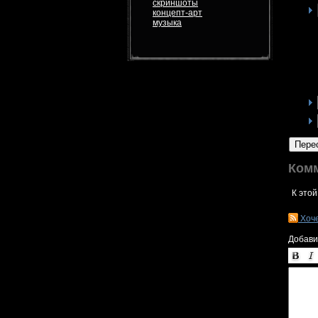
скриншоты
концепт-арт
музыка
Пере
Ком
К этой
Хоч
Добави