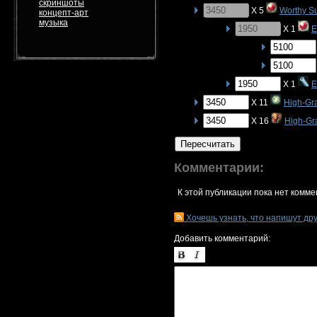
скриншоты
X 5
Worthy S
концепт-арт
музыка
X 1
E
X 1
E
X 11
High-Gr
X 16
High-Gr
Пересчитать
Комментарии:
К этой публикации пока нет комме
Хочешь узнать, что напишут др
Добавить комментарий: