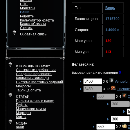
Квесты
НПС
Тип
Вещь
Монстры
Вещи
Рецепты
Базовая цена
1715700
Калькулятор крафта
Классы/Скиллы
Стигмы
Скорость
1.4000 с
Обратная связь
Макс урон
139
Мин урон
113
Делается из:
В ПОМОЩЬ НОВИЧКУ
Системные требования
Базовая цена изготовления
0
Создание персонажа
Клавиши и команды
X 6
Vengeful 
Система квестовых заданий
Макросы
X 12
Orichal
Таблица опыта
СТАТЬИ
X 4
O
Полеты во сне и наяву
Рифты
Магические камни
Маркеры
Карты
МЕДИА
X 2
O
обои