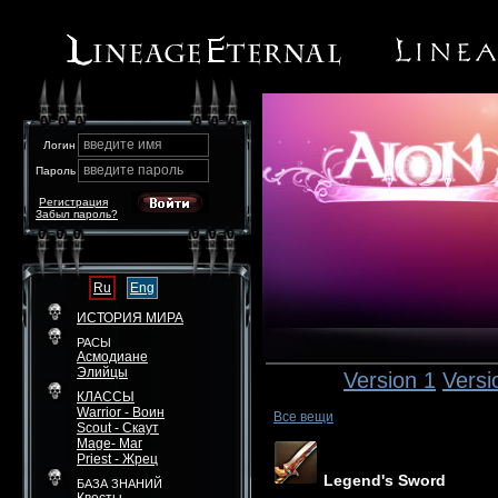
введите имя
Логин
введите пароль
Пароль
Регистрация
Забыл пароль?
Ru
Eng
ИСТОРИЯ МИРА
РАСЫ
Асмодиане
Элийцы
Version 1
Versi
КЛАССЫ
Warrior - Воин
Все вещи
Scout - Скаут
Mage- Маг
Priest - Жрец
Legend's Sword
БАЗА ЗНАНИЙ