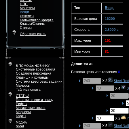
Квесты
НПС
Тип
Вещь
Монстры
Вещи
Рецепты
Базовая цена
16200
Калькулятор крафта
Классы/Скиллы
Стигмы
Скорость
2.8000 с
Обратная связь
Макс урон
151
Мин урон
81
Делается из:
В ПОМОЩЬ НОВИЧКУ
Системные требования
Базовая цена изготовления
0
Создание персонажа
Клавиши и команды
X 3
Steel Ro
Система квестовых заданий
Макросы
X 4
S
Таблица опыта
СТАТЬИ
Полеты во сне и наяву
Рифты
Магические камни
Маркеры
Карты
X 2
I
МЕДИА
X 5
Steel Nail
обои