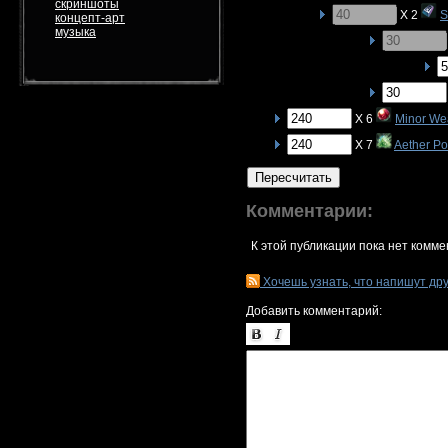
скриншоты
X 2
S
концепт-арт
музыка
X 6
Minor We
X 7
Aether P
Пересчитать
Комментарии:
К этой публикации пока нет комме
Хочешь узнать, что напишут др
Добавить комментарий: