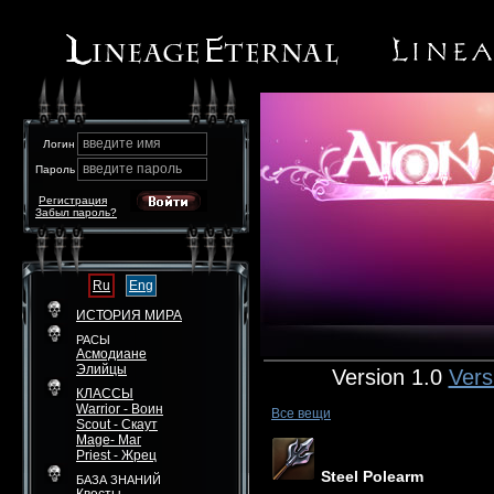
введите имя
Логин
введите пароль
Пароль
Регистрация
Забыл пароль?
Ru
Eng
ИСТОРИЯ МИРА
РАСЫ
Асмодиане
Элийцы
Version 1.0
Vers
КЛАССЫ
Warrior - Воин
Все вещи
Scout - Скаут
Mage- Маг
Priest - Жрец
Steel Polearm
БАЗА ЗНАНИЙ