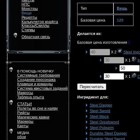
Квесты
НПС
Тип
Вещь
Монстры
Вещи
Рецепты
Базовая цена
120
Калькулятор крафта
Классы/Скиллы
Стигмы
Делается из:
Обратная связь
Базовая цена изготовления
0
X 2
Steel Ingo
X 1
I
В ПОМОЩЬ НОВИЧКУ
Системные требования
X 1
C
Создание персонажа
Клавиши и команды
Пересчитать
Система квестовых заданий
Макросы
Таблица опыта
Ингридиент для:
СТАТЬИ
Steel Dagger
Полеты во сне и наяву
Steel Sword
Рифты
Steel Mace
Магические камни
Маркеры
Steel Greatsword
Карты
Steel Polearm
МЕДИА
Durable Steel Dagger
обои
Durable Steel Sword