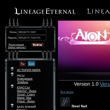
введите имя
Логин
введите пароль
Пароль
Регистрация
Забыл пароль?
Ru
Eng
ИСТОРИЯ МИРА
РАСЫ
Асмодиане
Элийцы
Version 1.0
Vers
КЛАССЫ
Warrior - Воин
Все вещи
Scout - Скаут
Mage- Маг
Priest - Жрец
Steel Nail
БАЗА ЗНАНИЙ