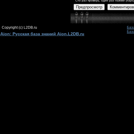
Сто раз проверь, один раз нажми (наро
Предпросмотр
Комментиров
Copyright (c) L2DB.ru
Баз
Баз
Aion: Русская база знаний Aion.L2DB.ru