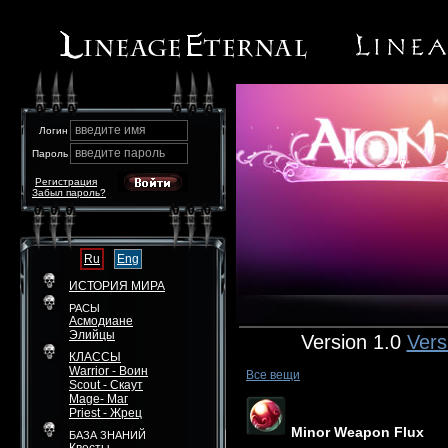
введите имя
Логин
введите пароль
Пароль
Регистрация
Забыл пароль?
Ru
Eng
ИСТОРИЯ МИРА
РАСЫ
Асмодиане
Элийцы
Version 1.0
Vers
КЛАССЫ
Warrior - Воин
Все вещи
Scout - Скаут
Mage- Маг
Priest - Жрец
Minor Weapon Flux
БАЗА ЗНАНИЙ