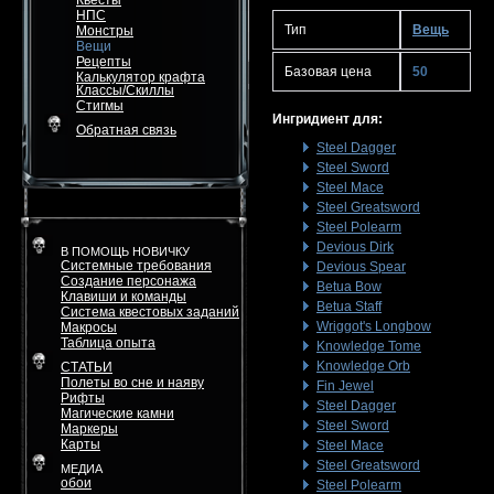
Квесты
НПС
Тип
Вещь
Монстры
Вещи
Рецепты
Базовая цена
50
Калькулятор крафта
Классы/Скиллы
Стигмы
Ингридиент для:
Обратная связь
Steel Dagger
Steel Sword
Steel Mace
Steel Greatsword
Steel Polearm
Devious Dirk
В ПОМОЩЬ НОВИЧКУ
Системные требования
Devious Spear
Создание персонажа
Betua Bow
Клавиши и команды
Betua Staff
Система квестовых заданий
Wriggot's Longbow
Макросы
Таблица опыта
Knowledge Tome
Knowledge Orb
СТАТЬИ
Полеты во сне и наяву
Fin Jewel
Рифты
Steel Dagger
Магические камни
Steel Sword
Маркеры
Карты
Steel Mace
Steel Greatsword
МЕДИА
обои
Steel Polearm