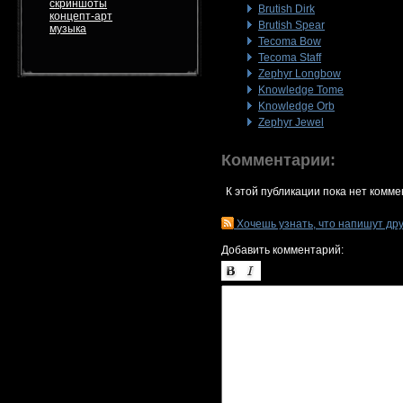
скриншоты
Brutish Dirk
концепт-арт
Brutish Spear
музыка
Tecoma Bow
Tecoma Staff
Zephyr Longbow
Knowledge Tome
Knowledge Orb
Zephyr Jewel
Комментарии:
К этой публикации пока нет комме
Хочешь узнать, что напишут др
Добавить комментарий: