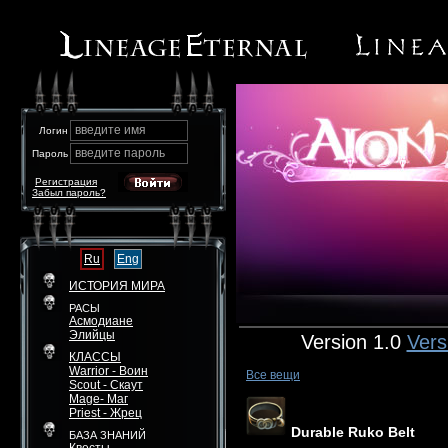
введите имя
Логин
введите пароль
Пароль
Регистрация
Забыл пароль?
Ru
Eng
ИСТОРИЯ МИРА
РАСЫ
Асмодиане
Элийцы
Version 1.0
Vers
КЛАССЫ
Warrior - Воин
Все вещи
Scout - Скаут
Mage- Маг
Priest - Жрец
Durable Ruko Belt
БАЗА ЗНАНИЙ