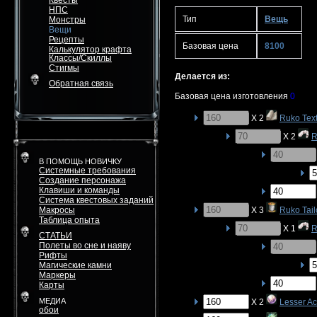
Квесты
НПС
Тип
Вещь
Монстры
Вещи
Рецепты
Базовая цена
8100
Калькулятор крафта
Классы/Скиллы
Стигмы
Делается из:
Обратная связь
Базовая цена изготовления
0
X 2
Ruko Text
X 2
R
В ПОМОЩЬ НОВИЧКУ
Системные требования
Создание персонажа
Клавиши и команды
Система квестовых заданий
Макросы
X 3
Ruko Tail
Таблица опыта
X 1
R
СТАТЬИ
Полеты во сне и наяву
Рифты
Магические камни
Маркеры
Карты
МЕДИА
X 2
Lesser Ac
обои