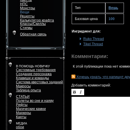
Квесты
НПС
Тип
Вещь
Монстры
Вещи
Рецепты
Базовая цена
100
Калькулятор крафта
Классы/Скиллы
Стигмы
Ингридиент для:
Обратная связь
Ruko Thread
Tikel Thread
Комментарии:
В ПОМОЩЬ НОВИЧКУ
К этой публикации пока нет комме
Системные требования
Создание персонажа
Хочешь узнать, что напишут др
Клавиши и команды
Система квестовых заданий
Добавить комментарий:
Макросы
Таблица опыта
СТАТЬИ
Полеты во сне и наяву
Рифты
Магические камни
Маркеры
Карты
МЕДИА
обои