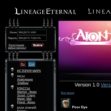
введите имя
Логин
введите пароль
Пароль
Регистрация
Забыл пароль?
Ru
Eng
ИСТОРИЯ МИРА
РАСЫ
Асмодиане
Элийцы
Version 1.0
Vers
КЛАССЫ
Warrior - Воин
Все вещи
Scout - Скаут
Mage- Маг
Priest - Жрец
Poor Dye
БАЗА ЗНАНИЙ