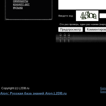
скриншоты
концепт-арт
музыка
Введите код:
Сто раз проверь, один раз нажми (наро
Предпросмотр
Комментиров
Copyright (c) L2DB.ru
Баз
Баз
Aion: Русская база знаний Aion.L2DB.ru