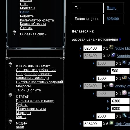
Квесты
НПС
Тип
Вещь
Монстры
Вещи
Рецепты
Базовая цена
825400
Калькулятор крафта
Классы/Скиллы
Стигмы
Делается из:
Обратная связь
Базовая цена изготовления
0
X 1
Noble Mit
X 13
Sapphi
X 1
S
В ПОМОЩЬ НОВИЧКУ
Системные требования
Создание персонажа
Клавиши и команды
X 1
M
Система квестовых заданий
Макросы
X 2
Worthy P
Таблица опыта
X 1
E
СТАТЬИ
Полеты во сне и наяву
Рифты
Магические камни
Маркеры
X 1
E
Карты
МЕДИА
X 6
High-Gra
обои