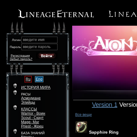
введите имя
Логин
введите пароль
Пароль
Регистрация
Забыл пароль?
Ru
Eng
ИСТОРИЯ МИРА
РАСЫ
Асмодиане
Элийцы
Version 1
Versio
КЛАССЫ
Warrior - Воин
Все вещи
Scout - Скаут
Mage- Маг
Priest - Жрец
Sapphire Ring
БАЗА ЗНАНИЙ